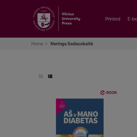
Printed
Printed
E-b
E-b
Home
Neringa Sadauskaitė