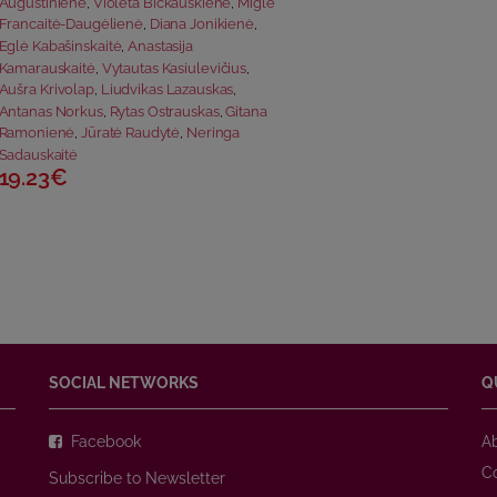
Augustinienė
,
Violeta Bičkauskienė
,
Miglė
Francaitė-Daugėlienė
,
Diana Jonikienė
,
Eglė Kabašinskaitė
,
Anastasija
Kamarauskaitė
,
Vytautas Kasiulevičius
,
Aušra Krivolap
,
Liudvikas Lazauskas
,
Antanas Norkus
,
Rytas Ostrauskas
,
Gitana
Ramonienė
,
Jūratė Raudytė
,
Neringa
Sadauskaitė
19.23€
SOCIAL NETWORKS
Q
Facebook
A
C
Subscribe to Newsletter