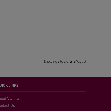
Showing 1 to 2 of 2 (1 Pages)
UICK LINKS
bout VU Press
ontact Us