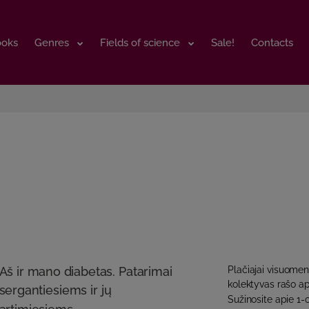
ooks
ooks
Genres
Genres
Fields of science
Fields of science
Sale!
Sale!
Contacts
Contacts
Aš ir mano diabetas. Patarimai
Plačiajai visuomen
kolektyvas rašo ap
sergantiesiems ir jų
Sužinosite apie 1-o