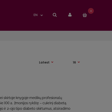
0
0
EN
EN
ei skirtoje knygoje medikų profesionalų
ie XXI a. žmonijos rykštę – cukrinį diabetą.
jo ir 2-ojo tipo diabeto skirtumus, atsiradimo