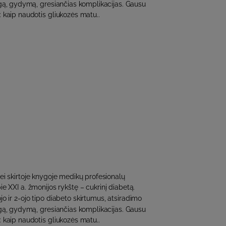
eigą, gydymą, gresiančias komplikacijas. Gausu
: kaip naudotis gliukozės matu..
ei skirtoje knygoje medikų profesionalų
ie XXI a. žmonijos rykštę – cukrinį diabetą.
jo ir 2-ojo tipo diabeto skirtumus, atsiradimo
eigą, gydymą, gresiančias komplikacijas. Gausu
: kaip naudotis gliukozės matu..