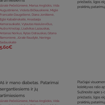
artimiesiems
priežastis, ligos 
Jūratė Pečeliūnienė
,
Marius Anglickis
,
Vida
praktinių patarimų
Augustinienė
,
Violeta Bičkauskienė
,
Miglė
Francaitė-Daugėlienė
,
Diana Jonikienė
,
Eglė Kabašinskaitė
,
Anastasija
Kamarauskaitė
,
Vytautas Kasiulevičius
,
Aušra Krivolap
,
Liudvikas Lazauskas
,
Antanas Norkus
,
Rytas Ostrauskas
,
Gitana
Ramonienė
,
Jūratė Raudytė
,
Neringa
Sadauskaitė
5.60€
Aš ir mano diabetas. Patarimai
Plačiajai visuomen
kolektyvas rašo ap
sergantiesiems ir jų
Sužinosite apie 1-o
artimiesiems
priežastis, ligos 
Jūratė Pečeliūnienė
,
Marius Anglickis
,
Vida
praktinių patarimų