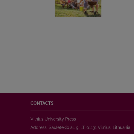
CONTACTS
Vilnius University Press
Address: Saulėtekio al. 9, LT-01131 Vilnius, Lithuania