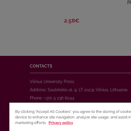
P
2.58€
CONTACTS
Vilnius University Press
Address: Saulėtekio al. 9, LT-01131 Vilnius, Lithuania
Phone: +370 5 236 6044
www.leidykla.vu.lt
By clicking “Accept All Cookies”, you agree to the storing of cook
E-mail:
prekyba@leidykla.vu.lt
device to enhance site navigation, analyze site usage, and assist i
www.journals.vu.lt
marketing efforts.
Privacy policy