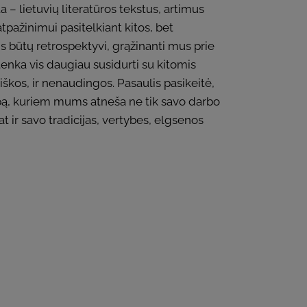
– lietuvių literatūros tekstus, artimus
atpažinimui pasitelkiant kitos, bet
is būtų retrospektyvi, grąžinanti mus prie
tenka vis daugiau susidurti su kitomis
iškos, ir nenaudingos. Pasaulis pasikeitė,
uropą, kuriem mums atneša ne tik savo darbo
at ir savo tradicijas, vertybes, elgsenos