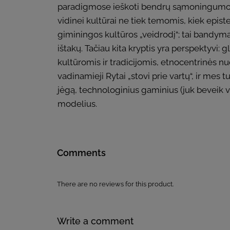
paradigmose ieškoti bendrų sąmoningumo matr
vidinei kultūrai ne tiek temomis, kiek episte
giminingos kultūros „veidrodį“; tai bandymas
ištakų. Tačiau kita kryptis yra perspektyvi:
kultūromis ir tradicijomis, etnocentrinės nu
vadinamieji Rytai „stovi prie vartų“, ir mes 
jėgą, technologinius gaminius (juk beveik vis
modelius.
Comments
There are no reviews for this product.
Write a comment