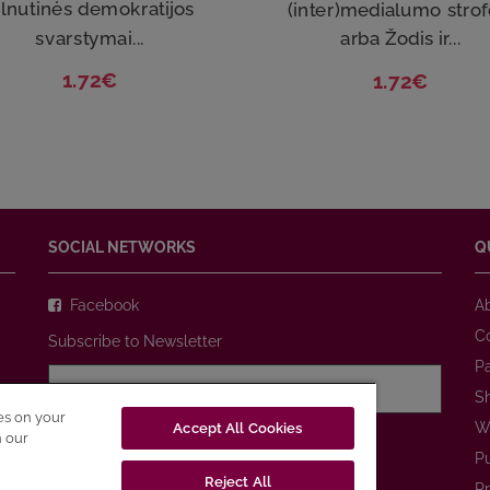
ilnutinės demokratijos
(inter)medialumo strof
svarstymai...
arba Žodis ir...
1.72€
1.72€
SOCIAL NETWORKS
Q
Facebook
A
C
Subscribe to Newsletter
P
S
ies on your
W
Accept All Cookies
I agree with
Privacy Policy
n our
P
Reject All
SUBSCRIBE
Pr