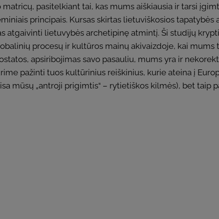
icų, pasitelkiant tai, kas mums aiškiausia ir tarsi įgimta 
miniais principais. Kursas skirtas lietuviškosios tapatybės 
 atgaivinti lietuvybės archetipinę atmintį. Ši studijų krypt
 globalinių procesų ir kultūros mainų akivaizdoje, kai mums 
ostatos, apsiribojimas savo pasauliu, mums yra ir nekorekt
turime pažinti tuos kultūrinius reiškinius, kurie ateina į E
a mūsų „antroji prigimtis“ – rytietiškos kilmės), bet taip p