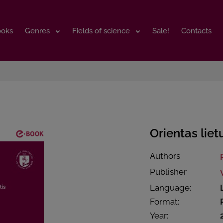
ooks
ooks
Genres
Genres
Fields of science
Fields of science
Sale!
Sale!
Contacts
Contacts
Orientas liet
Authors
Publisher
Language:
Format:
Year: