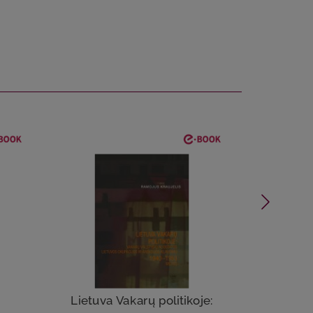
SOL
Lietuva Vakarų politikoje:
I