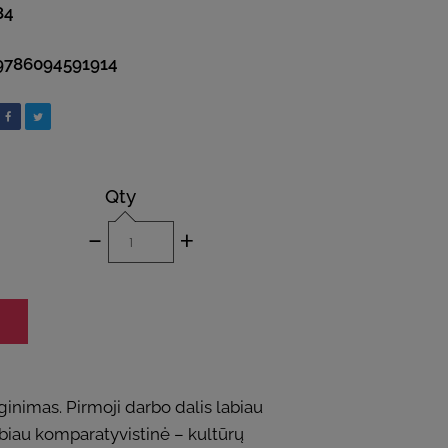
84
9786094591914
Qty
-
+
inimas. Pirmoji darbo dalis labiau
 labiau komparatyvistinė – kultūrų