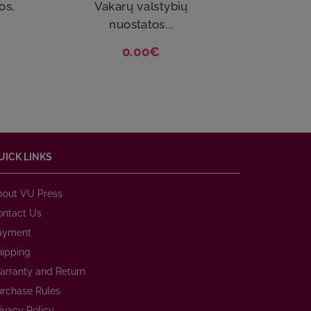
os,
Vakarų valstybių
nuostatos...
0.00€
UICK LINKS
bout VU Press
ontact Us
ayment
hipping
arranty and Return
urchase Rules
ivacy Policy