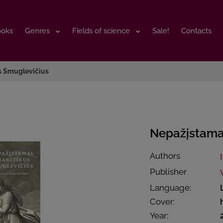
ooks
ooks
Genres
Genres
Fields of science
Fields of science
Sale!
Sale!
Contacts
Contacts
s Smuglevičius
Nepažįstama
Authors
Publisher
Language:
Cover:
Year: