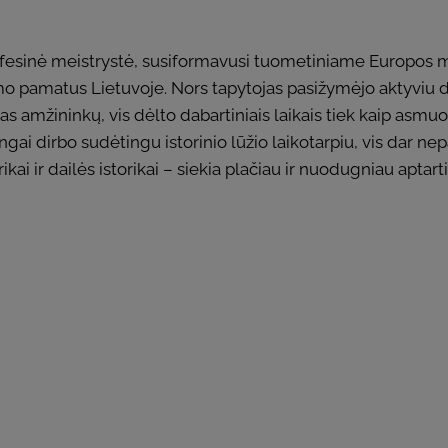
fesinė meistrystė, susiformavusi tuometiniame Europos me
mo pamatus Lietuvoje. Nors tapytojas pasižymėjo aktyviu d
s amžininkų, vis dėlto dabartiniais laikais tiek kaip asmuo
ngai dirbo sudėtingu istorinio lūžio laikotarpiu, vis dar n
ikai ir dailės istorikai – siekia plačiau ir nuodugniau apta