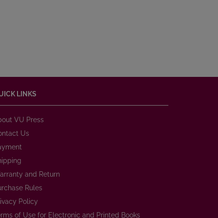
UICK LINKS
bout VU Press
ontact Us
ayment
hipping
arranty and Return
urchase Rules
ivacy Policy
rms of Use for Electronic and Printed Books