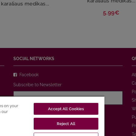
karaliaus medikas...
karaliaus medikas...
5.99€
SOCIAL NETWORKS
Q
Facebook
A
C
Subscribe to Newsletter
P
S
ies on your
W
Accept All Cookies
I agree with
Privacy Policy
n our
P
Reject All
SUBSCRIBE
Pr
Te