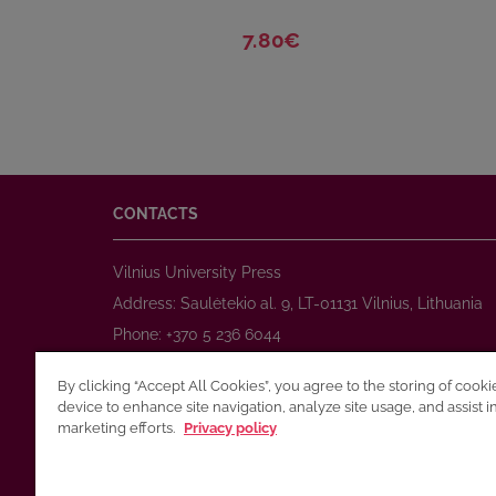
7.80€
CONTACTS
Vilnius University Press
Address: Saulėtekio al. 9, LT-01131 Vilnius, Lithuania
Phone: +370 5 236 6044
www.leidykla.vu.lt
By clicking “Accept All Cookies”, you agree to the storing of cook
E-mail:
prekyba@leidykla.vu.lt
device to enhance site navigation, analyze site usage, and assist i
www.journals.vu.lt
marketing efforts.
Privacy policy