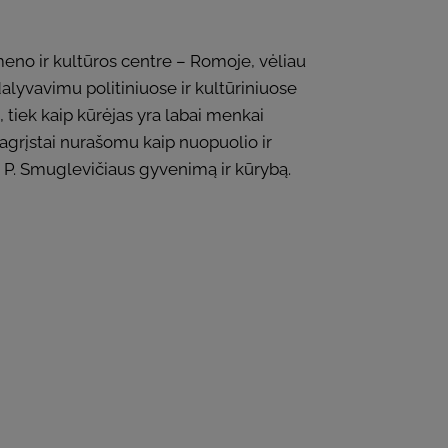
no ir kultūros centre – Romoje, vėliau
alyvavimu politiniuose ir kultūriniuose
, tiek kaip kūrėjas yra labai menkai
epagrįstai nurašomu kaip nuopuolio ir
rti P. Smuglevičiaus gyvenimą ir kūrybą.