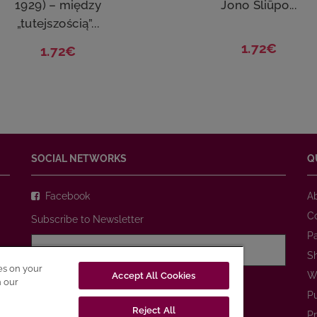
1929) – między
Jono Šliūpo...
„tutejszością”...
1.72€
1.72€
SOCIAL NETWORKS
Q
Facebook
A
C
Subscribe to Newsletter
P
S
ies on your
W
Accept All Cookies
I agree with
Privacy Policy
n our
P
Reject All
SUBSCRIBE
Pr