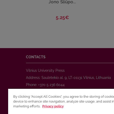
Jono Šliūpo...
5.25€
CONTACTS
Vilnius University Press
Address: Saulėtekio al. 9, LT-01131 Vilnius, Lithuania
Phone: +370 5 236 6044
www.leidykla.vu.lt
By clicking “Accept All Cookies”, you agree to the storing of cook
E-mail:
prekyba@leidykla.vu.lt
device to enhance site navigation, analyze site usage, and assist i
www.journals.vu.lt
marketing efforts.
Privacy policy