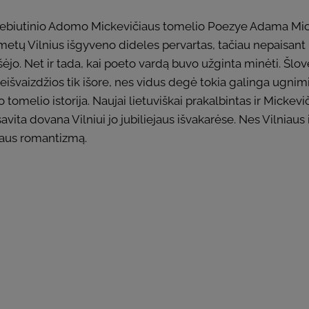
debiutinio Adomo Mickevičiaus tomelio Poezye Adama Mic
 metų Vilnius išgyveno dideles pervartas, tačiau nepaisant p
išėjo. Net ir tada, kai poeto vardą buvo užginta minėti. Šlo
eišvaizdžios tik išore, nes vidus degė tokia galinga ugnimi
tomelio istorija. Naujai lietuviškai prakalbintas ir Mickeviči
 savita dovana Vilniui jo jubiliejaus išvakarėse. Nes Vilniau
iaus romantizmą.