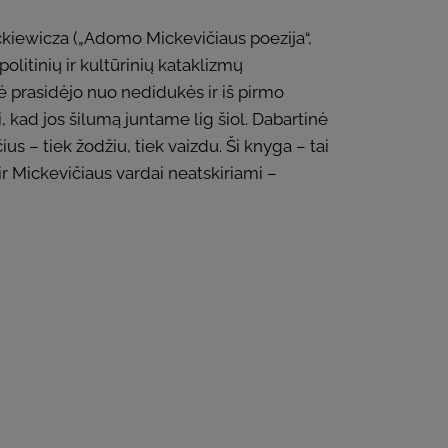
kiewicza („Adomo Mickevičiaus poezija“,
olitinių ir kultūrinių kataklizmų
vė prasidėjo nuo nedidukės ir iš pirmo
, kad jos šilumą juntame lig šiol. Dabartinė
us – tiek žodžiu, tiek vaizdu. Ši knyga – tai
s ir Mickevičiaus vardai neatskiriami –