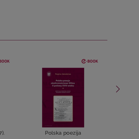
7).
Polska poezija
Wil