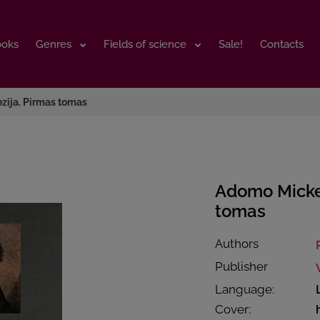
ooks
ooks
Genres
Genres
Fields of science
Fields of science
Sale!
Sale!
Contacts
Contacts
zija. Pirmas tomas
Adomo Mickev
tomas
Authors
Publisher
Language:
Cover: