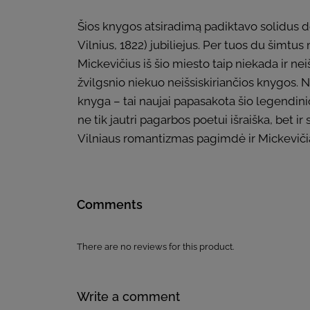
Šios knygos atsiradimą padiktavo solidus 
Vilnius, 1822) jubiliejus. Per tuos du šimtus
Mickevičius iš šio miesto taip niekada ir ne
žvilgsnio niekuo neišsiskiriančios knygos. N
knyga – tai naujai papasakota šio legendinio 
ne tik jautri pagarbos poetui išraiška, bet ir
Vilniaus romantizmas pagimdė ir Mickevič
Comments
There are no reviews for this product.
Write a comment