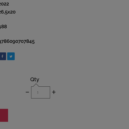
2022
26,5x20
488
9786090707845
Qty
-
+