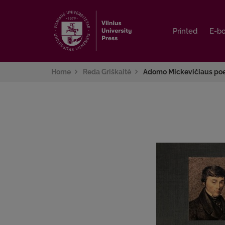
Printed
Printed
E-b
E-b
Home
Reda Griškaitė
Adomo Mickevičiaus poe