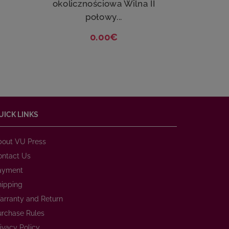
okolicznościowa Wilna II
1905
połowy...
0.00€
UICK LINKS
bout VU Press
ontact Us
ayment
hipping
arranty and Return
urchase Rules
ivacy Policy