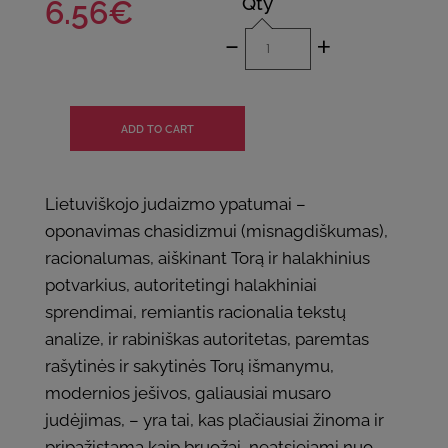
Qty
6.56€
-
+
Lietuviškojo judaizmo ypatumai –
oponavimas chasidizmui (misnagdiškumas),
racionalumas, aiškinant Torą ir halakhinius
potvarkius, autoritetingi halakhiniai
sprendimai, remiantis racionalia tekstų
analize, ir rabiniškas autoritetas, paremtas
rašytinės ir sakytinės Torų išmanymu,
modernios ješivos, galiausiai musaro
judėjimas, – yra tai, kas plačiausiai žinoma ir
pripažįstama kaip bruožai, neatsiejami nuo