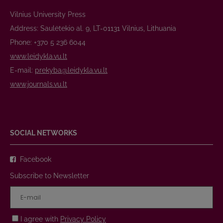
Vilnius University Press
Address: Saulėtekio al. 9, LT-01131 Vilnius, Lithuania
Phone: +370 5 236 6044
www.leidykla.vu.lt
E-mail:
prekyba@leidykla.vu.lt
www.journals.vu.lt
SOCIAL NETWORKS
Facebook
Subscribe to Newsletter
I agree with
Privacy Policy