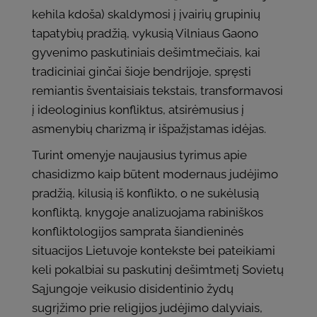
kehila kdoša) skaldymosi į įvairių grupinių
tapatybių pradžią, vykusią Vilniaus Gaono
gyvenimo paskutiniais dešimtmečiais, kai
tradiciniai ginčai šioje bendrijoje, spręsti
remiantis šventaisiais tekstais, transformavosi
į ideologinius konfliktus, atsirėmusius į
asmenybių charizmą ir išpažįstamas idėjas.
Turint omenyje naujausius tyrimus apie
chasidizmo kaip būtent modernaus judėjimo
pradžią, kilusią iš konflikto, o ne sukėlusią
konfliktą, knygoje analizuojama rabiniškos
konfliktologijos samprata šiandieninės
situacijos Lietuvoje kontekste bei pateikiami
keli pokalbiai su paskutinį dešimtmetį Sovietų
Sąjungoje veikusio disidentinio žydų
sugrįžimo prie religijos judėjimo dalyviais,