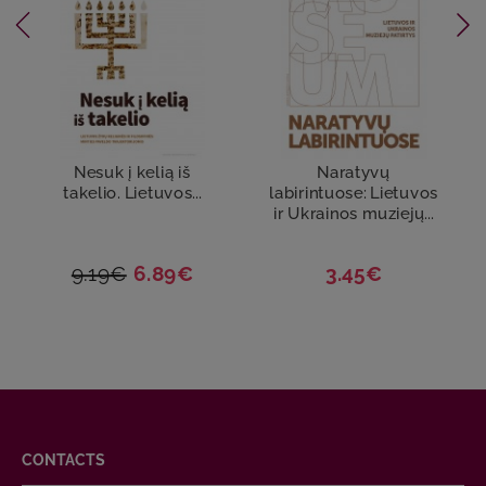
Nesuk į kelią iš
Naratyvų
takelio. Lietuvos...
labirintuose: Lietuvos
ir Ukrainos muziejų...
9.19€
6.89€
3.45€
CONTACTS