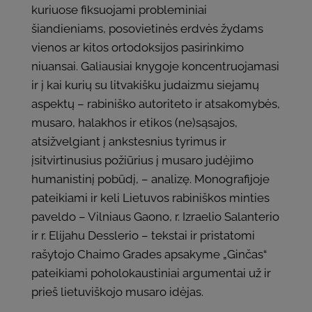
kuriuose fiksuojami probleminiai
šiandieniams, posovietinės erdvės žydams
vienos ar kitos ortodoksijos pasirinkimo
niuansai. Galiausiai knygoje koncentruojamasi
ir į kai kurių su litvakišku judaizmu siejamų
aspektų – rabiniško autoriteto ir atsakomybės,
musaro, halakhos ir etikos (ne)sąsajos,
atsižvelgiant į ankstesnius tyrimus ir
įsitvirtinusius požiūrius į musaro judėjimo
humanistinį pobūdį, – analizę. Monografijoje
pateikiami ir keli Lietuvos rabiniškos minties
paveldo – Vilniaus Gaono, r. Izraelio Salanterio
ir r. Elijahu Desslerio – tekstai ir pristatomi
rašytojo Chaimo Grades apsakyme „Ginčas“
pateikiami poholokaustiniai argumentai už ir
prieš lietuviškojo musaro idėjas.