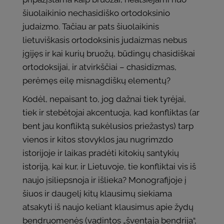
šiuolaikinio nechasidiško ortodoksinio
judaizmo. Tačiau ar pats šiuolaikinis
lietuviškasis ortodoksinis judaizmas nebus
įgijęs ir kai kurių bruožų, būdingų chasidiškai
ortodoksijai, ir atvirkščiai – chasidizmas,
perėmęs eilę misnagdiškų elementų?
Kodėl, nepaisant to, jog dažnai tiek tyrėjai,
tiek ir stebėtojai akcentuoja, kad konfliktas (ar
bent jau konfliktą sukėlusios priežastys) tarp
vienos ir kitos stovyklos jau nugrimzdo
istorijoje ir laikas pradėti kitokių santykių
istoriją, kai kur, ir Lietuvoje, tie konfliktai vis iš
naujo įsiliepsnoja ir išlieka? Monografijoje į
šiuos ir daugelį kitų klausimų siekiama
atsakyti iš naujo keliant klausimus apie žydų
bendruomenės (vadintos „šventąja bendrija“,