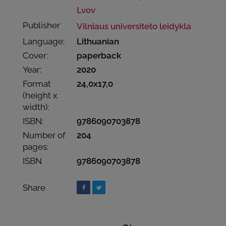
Lvov
Publisher
Vilniaus universiteto leidykla
Language:
Lithuanian
Cover:
paperback
Year:
2020
Format
24,0x17,0
(height x
width):
ISBN:
9786090703878
Number of
204
pages:
ISBN
9786090703878
Share