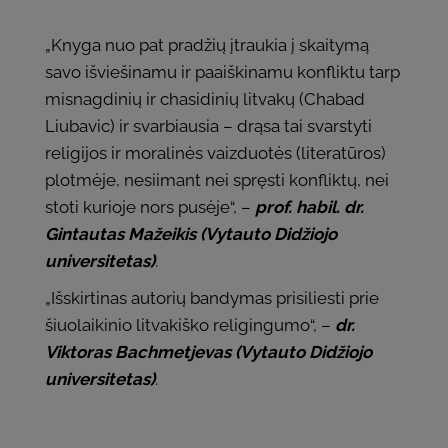
„Knyga nuo pat pradžių įtraukia į skaitymą
savo išviešinamu ir paaiškinamu konfliktu tarp
misnagdinių ir chasidinių litvakų (Chabad
Liubavic) ir svarbiausia – drąsa tai svarstyti
religijos ir moralinės vaizduotės (literatūros)
plotmėje, nesiimant nei spręsti konfliktų, nei
stoti kurioje nors pusėje“, –
prof. habil. dr.
Gintautas Mažeikis (Vytauto Didžiojo
universitetas)
.
„Išskirtinas autorių bandymas prisiliesti prie
šiuolaikinio litvakiško religingumo“, –
dr.
Viktoras Bachmetjevas (Vytauto Didžiojo
universitetas)
.