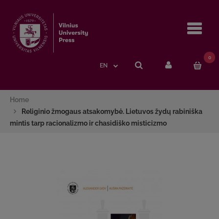
Navi
0
EN
Home
Religinio žmogaus atsakomybė. Lietuvos žydų rabiniška
mintis tarp racionalizmo ir chasidiško misticizmo