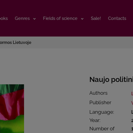
ooks
ooks
Genres
Genres
Fields of science
Fields of science
Sale!
Sale!
Contacts
Contacts
formos Lietuvoje
Naujo politi
Authors
Publisher
Language:
Year:
Number of