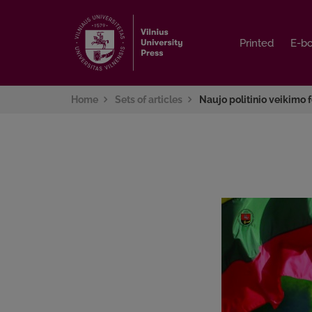
Printed
Printed
E-b
E-b
Home
Sets of articles
Naujo politinio veikimo 