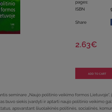
pages:
ISBN
Share
2.63€
miantis seminare „Naujo politinio veikimo formos Lietuvoje"
s buvo siekis įvardyti ir aptarti naujo politinio veikimo g
ltatus, apsvarstant šiuolaikinės politinės, socialinės, kom