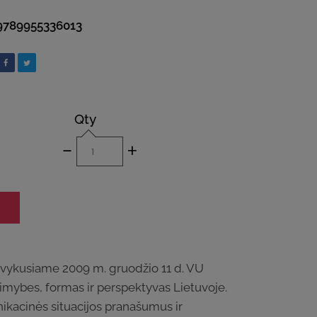
9789955336013
Qty
-
+
, įvykusiame 2009 m. gruodžio 11 d. VU
alimybes, formas ir perspektyvas Lietuvoje.
unikacinės situacijos pranašumus ir