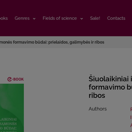
ooks
ooks
Genres
Genres
Fields of science
Fields of science
Sale!
Sale!
Contacts
Contacts
sąmonės formavimo būdai: prielaidos, galimybės ir ribos
Šiuolaikiniai
formavimo bū
ribos
Authors