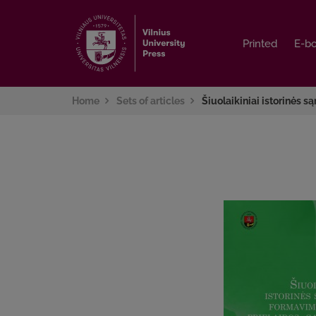
Printed
Printed
E-b
E-b
Home
Sets of articles
Šiuolaikiniai istorinės 