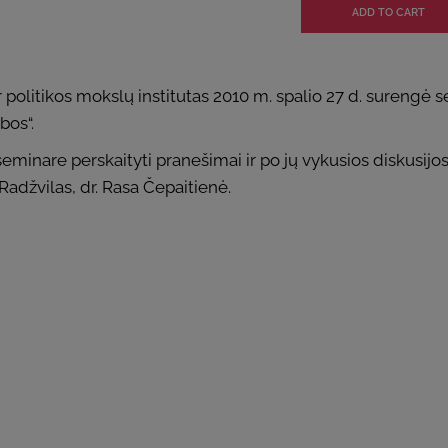
ir politikos mokslų institutas 2010 m. spalio 27 d. surengė 
bos“.
 seminare perskaityti pranešimai ir po jų vykusios diskusij
 Radžvilas, dr. Rasa Čepaitienė.