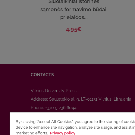
Šiuolaikiniai istorinės
sąmonės formavimo būdai:
prielaidos...
4.95€
CONTACTS
Vilnius University Press
Address: Saulėtekio al. 9, LT-01131 Vilnius, Lithuania
Phone: +370 5 236 6044
www.leidykla.vu.lt
By clicking “Accept All Cookies”, you agree to the storing of cook
E-mail:
prekyba@leidykla.vu.lt
device to enhance site navigation, analyze site usage, and assist i
www.journals.vu.lt
marketing efforts.
Privacy policy