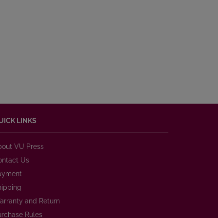
UICK LINKS
bout VU Press
ontact Us
ayment
hipping
arranty and Return
urchase Rules