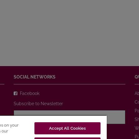
SOCIAL NETWORKS
Q
Facebook
A
C
Subscribe to Newsletter
P
S
ies on your
W
Accept All Cookies
I agree with
Privacy Policy
n our
P