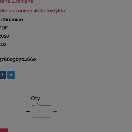
Irena Šutinienė
Vilniaus universiteto leidykla
Lithuanian
PDF
2010
110
9786090704660
Qty
-
+