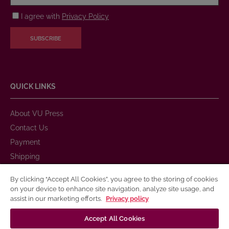
I agree with
Privacy Policy
SUBSCRIBE
QUICK LINKS
About VU Press
Contact Us
Payment
Shipping
Warranty and Return
By clicking “Accept All Cookies”, you agree to the storing of cookies
Purchase Rules
on your device to enhance site navigation, analyze site usage, and
assist in our marketing efforts.
Privacy policy
Privacy Policy
Terms of Use for Electronic and Printed Books
Accept All Cookies
Publication Accessibility