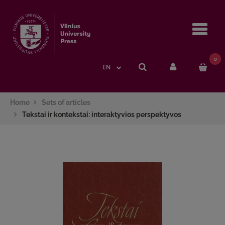
Navi
0
EN
Home
Sets of articles
Tekstai ir kontekstai: interaktyvios perspektyvos