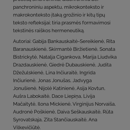
panchroniniu aspektu, mikrokonteksto ir
makrokonteksto įtaką grožinio ir kitų tipų
teksto refleksijai; tiria prasmės formavimosi
tekstinės raiškos hermeneutiką.
Autoriai: Gabija Bankauskaitė-Sereikienė, Rita
Baranauskienė, Skirmantė Biržietienė, Sonata
Bistrickytė, Natalja Cigankova, Marija Liudvika
Drazdauskienė, Giedrė Dubauskienė, Judita
Džežulskienė, Lina Inčiuraitė, Ingrida
Inčiurienė, Jonas Jonušas, Jadvyga
Jonušienė, Nijolė Katinienė, Asija Kovtun,
Aušra Labokaitė, Dace Liepiņa, Livija
Mačaitytė, Ilona Mickienė, Virginijus Norvaiša,
Audronė Poškienė, Daiva Seškauskaitė, Rūta
Syrovatskaja, Zita Stančiauskaitė, Ana
Vilkevičiūtė.