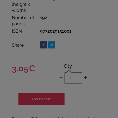
(height x
width):
Number of
192
pages:
ISBN
9772029151001
Share
Qty
3.05€
-
+