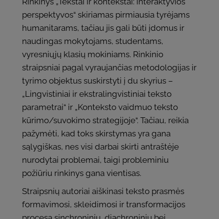
Rinkinys „Tekstai ir kontekstai: interaktyvios
perspektyvos“ skiriamas pirmiausia tyrėjams
humanitarams, tačiau jis gali būti įdomus ir
naudingas mokytojams, studentams,
vyresniųjų klasių mokiniams. Rinkinio
straipsniai pagal vyraujančias metodologijas ir
tyrimo objektus suskirstyti į du skyrius –
„Lingvistiniai ir ekstralingvistiniai teksto
parametrai“ ir „Konteksto vaidmuo teksto
kūrimo/suvokimo strategijoje“. Tačiau, reikia
pažymėti, kad toks skirstymas yra gana
sąlygiškas, nes visi darbai skirti antraštėje
nurodytai problemai, taigi probleminiu
požiūriu rinkinys gana vientisas.
Straipsnių autoriai aiškinasi teksto prasmės
formavimosi, skleidimosi ir transformacijos
procesą sinchroniniu, diachroniniu bei