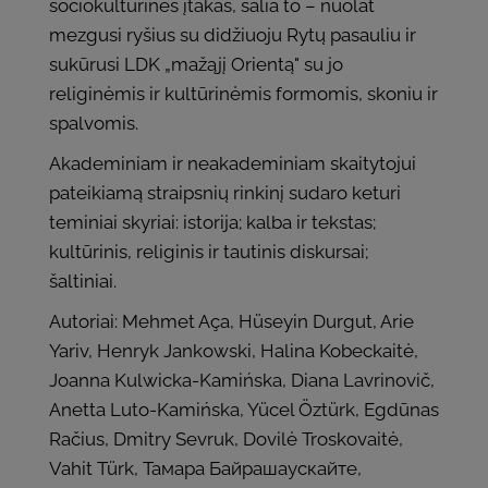
sociokultūrines įtakas, šalia to – nuolat
mezgusi ryšius su didžiuoju Rytų pasauliu ir
sukūrusi LDK „mažąjį Orientą" su jo
religinėmis ir kultūrinėmis formomis, skoniu ir
spalvomis.
Akademiniam ir neakademiniam skaitytojui
pateikiamą straipsnių rinkinį sudaro keturi
teminiai skyriai: istorija; kalba ir tekstas;
kultūrinis, religinis ir tautinis diskursai;
šaltiniai.
Autoriai: Mehmet Aça, Hüseyin Durgut, Arie
Yariv, Henryk Jankowski, Halina Kobeckaitė,
Joanna Kulwicka-Kamińska, Diana Lavrinovič,
Anetta Luto-Kamińska, Yücel Öztürk, Egdūnas
Račius, Dmitry Sevruk, Dovilė Troskovaitė,
Vahit Türk, Тамара Байрашаускайте,