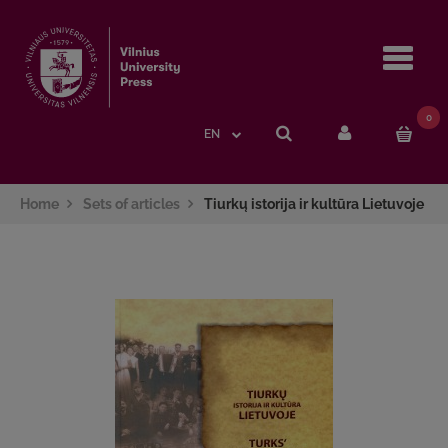
Navi
0
EN
Home
Sets of articles
Tiurkų istorija ir kultūra Lietuvoje