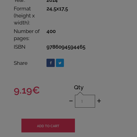
Year:
2014
Format
24,5x17,5
(height x
width):
Number of
400
pages:
ISBN
9786094594465
Share
Qty
9.19€
-
+