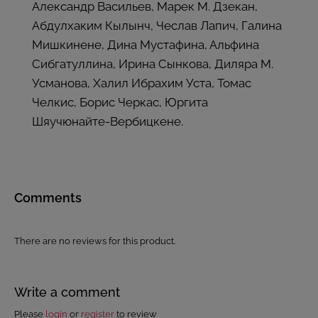
Александр Васильев, Марек М. Дзекан,
Абдулхаким Кылынч, Чеслав Лапич, Галина
Мишкинене, Дина Мустафина, Альфина
Сибгатуллина, Ирина Сынкова, Диляра М.
Усманова, Халил Ибрахим Уста, Томас
Челкис, Борис Черкас, Юргита
Шяучюнайте-Вербицкене.
Comments
There are no reviews for this product.
Write a comment
Please
login
or
register
to review