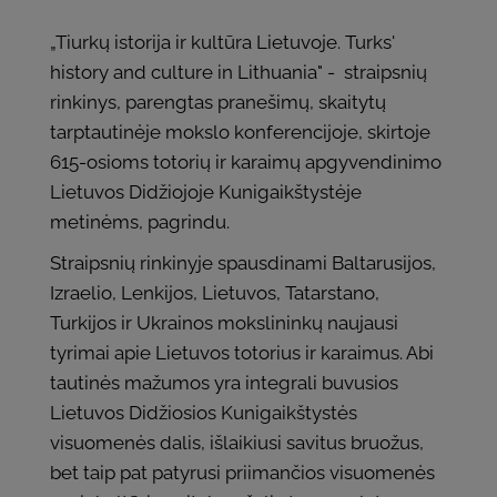
„Tiurkų istorija ir kultūra Lietuvoje. Turks'
history and culture in Lithuania" - straipsnių
rinkinys, parengtas pranešimų, skaitytų
tarptautinėje mokslo konferencijoje, skirtoje
615-osioms totorių ir karaimų apgyvendinimo
Lietuvos Didžiojoje Kunigaikštystėje
metinėms, pagrindu.
Straipsnių rinkinyje spausdinami Baltarusijos,
Izraelio, Lenkijos, Lietuvos, Tatarstano,
Turkijos ir Ukrainos mokslininkų naujausi
tyrimai apie Lietuvos totorius ir karaimus. Abi
tautinės mažumos yra integrali buvusios
Lietuvos Didžiosios Kunigaikštystės
visuomenės dalis, išlaikiusi savitus bruožus,
bet taip pat patyrusi priimančios visuomenės