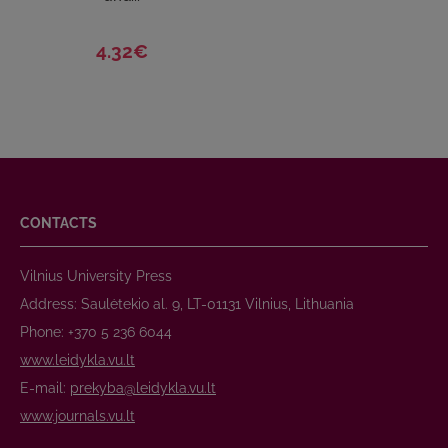
4.32€
CONTACTS
Vilnius University Press
Address: Saulėtekio al. 9, LT-01131 Vilnius, Lithuania
Phone: +370 5 236 6044
www.leidykla.vu.lt
E-mail:
prekyba@leidykla.vu.lt
www.journals.vu.lt