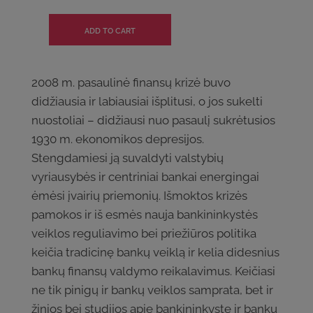
2008 m. pasaulinė finansų krizė buvo
didžiausia ir labiausiai išplitusi, o jos sukelti
nuostoliai – didžiausi nuo pasaulį sukrėtusios
1930 m. ekonomikos depresijos.
Stengdamiesi ją suvaldyti valstybių
vyriausybės ir centriniai bankai energingai
ėmėsi įvairių priemonių. Išmoktos krizės
pamokos ir iš esmės nauja bankininkystės
veiklos reguliavimo bei priežiūros politika
keičia tradicinę bankų veiklą ir kelia didesnius
bankų finansų valdymo reikalavimus. Keičiasi
ne tik pinigų ir bankų veiklos samprata, bet ir
žinios bei studijos apie bankininkystę ir bankų