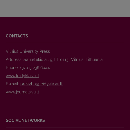
CONTACTS
Vilnius University Press
Address: Saulėtekio al. 9, LT-01131 Vilnius, Lithuania
Phone: +370 5 236 6044
www.leidykla.vu.lt
E-mail:
prekyba@leidykla.vu.lt
www.journals.vu.lt
SOCIAL NETWORKS