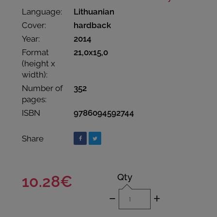
Language:
Lithuanian
Cover:
hardback
Year:
2014
Format
21,0x15,0
(height x
width):
Number of
352
pages:
ISBN
9786094592744
Share
Qty
10.28€
-
+