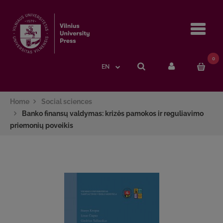
Navi
0
EN
Home
Social sciences
Banko finansų valdymas: krizės pamokos ir reguliavimo
priemonių poveikis