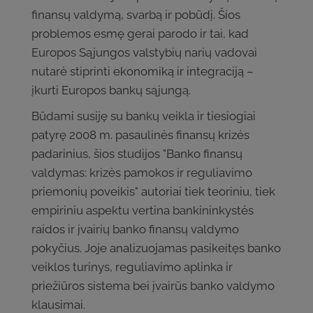
finansų valdymą, svarbą ir pobūdį. Šios
problemos esmę gerai parodo ir tai, kad
Europos Sąjungos valstybių narių vadovai
nutarė stiprinti ekonomiką ir integraciją –
įkurti Europos bankų sąjungą.
Būdami susiję su bankų veikla ir tiesiogiai
patyrę 2008 m. pasaulinės finansų krizės
padarinius, šios studijos "Banko finansų
valdymas: krizės pamokos ir reguliavimo
priemonių poveikis" autoriai tiek teoriniu, tiek
empiriniu aspektu vertina bankininkystės
raidos ir įvairių banko finansų valdymo
pokyčius. Joje analizuojamas pasikeitęs banko
veiklos turinys, reguliavimo aplinka ir
priežiūros sistema bei įvairūs banko valdymo
klausimai.