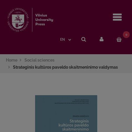
Navi
0
EN
Home
Social sciences
Strateginis kultūros paveldo skaitmeninimo valdymas