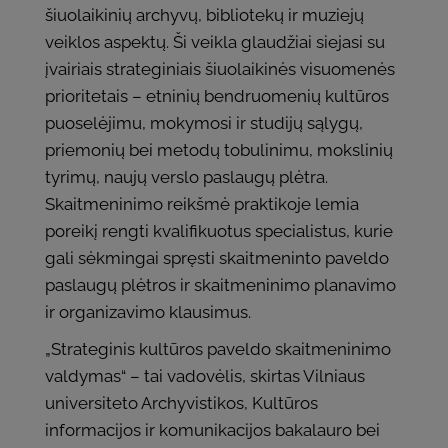
šiuolaikinių archyvų, bibliotekų ir muziejų
veiklos aspektų. Ši veikla glaudžiai siejasi su
įvairiais strateginiais šiuolaikinės visuomenės
prioritetais – etninių bendruomenių kultūros
puoselėjimu, mokymosi ir studijų sąlygų,
priemonių bei metodų tobulinimu, mokslinių
tyrimų, naujų verslo paslaugų plėtra.
Skaitmeninimo reikšmė praktikoje lemia
poreikį rengti kvalifikuotus specialistus, kurie
gali sėkmingai spręsti skaitmeninto paveldo
paslaugų plėtros ir skaitmeninimo planavimo
ir organizavimo klausimus.
„Strateginis kultūros paveldo skaitmeninimo
valdymas“ – tai vadovėlis, skirtas Vilniaus
universiteto Archyvistikos, Kultūros
informacijos ir komunikacijos bakalauro bei