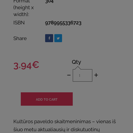
Format
304
(height x
width):
ISBN
9789955336723
Share
Qty
3.94€
-
+
Kultūros paveldo skaitmeninimas – vienas iš
šiuo metu aktualiausių ir diskutuotinų