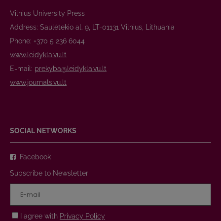
Vilnius University Press
Address: Saulėtekio al. 9, LT-01131 Vilnius, Lithuania
Phone: +370 5 236 6044
www.leidykla.vu.lt
E-mail:
prekyba@leidykla.vu.lt
www.journals.vu.lt
SOCIAL NETWORKS
Facebook
Subscribe to Newsletter
I agree with
Privacy Policy