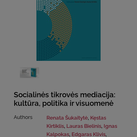
Socialinės tikrovės mediacija:
kultūra, politika ir visuomenė
Authors
Renata Šukaitytė
,
Kęstas
Kirtiklis
,
Lauras Bielinis
,
Ignas
Kalpokas
,
Edgaras Klivis
,