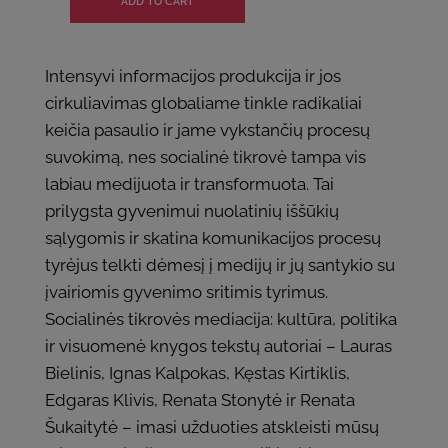
Intensyvi informacijos produkcija ir jos
cirkuliavimas globaliame tinkle radikaliai
keičia pasaulio ir jame vykstančių procesų
suvokimą, nes socialinė tikrovė tampa vis
labiau medijuota ir transformuota. Tai
prilygsta gyvenimui nuolatinių iššūkių
sąlygomis ir skatina komunikacijos procesų
tyrėjus telkti dėmesį į medijų ir jų santykio su
įvairiomis gyvenimo sritimis tyrimus.
Socialinės tikrovės mediacija: kultūra, politika
ir visuomenė knygos tekstų autoriai – Lauras
Bielinis, Ignas Kalpokas, Kęstas Kirtiklis,
Edgaras Klivis, Renata Stonytė ir Renata
Šukaitytė – imasi užduoties atskleisti mūsų