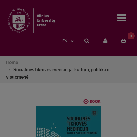
Navi
0
EN
Home
Socialinės tikrovės mediacija: kultūra, politika ir
visuomenė