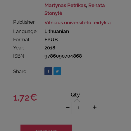
Martynas Petrikas
,
Renata
Stonytė
Publisher
Vilniaus universiteto leidykla
Language:
Lithuanian
Format:
EPUB
Year:
2018
ISBN
9786090704868
Share
Qty
1.72€
-
+