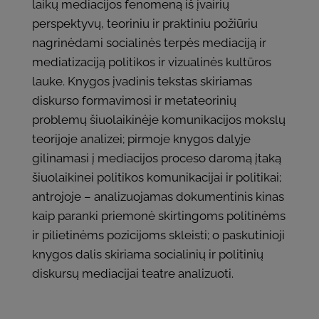
laikų mediacijos fenomeną iš įvairių
perspektyvų, teoriniu ir praktiniu požiūriu
nagrinėdami socialinės terpės mediaciją ir
mediatizaciją politikos ir vizualinės kultūros
lauke. Knygos įvadinis tekstas skiriamas
diskurso formavimosi ir metateorinių
problemų šiuolaikinėje komunikacijos mokslų
teorijoje analizei; pirmoje knygos dalyje
gilinamasi į mediacijos proceso daromą įtaką
šiuolaikinei politikos komunikacijai ir politikai;
antrojoje – analizuojamas dokumentinis kinas
kaip paranki priemonė skirtingoms politinėms
ir pilietinėms pozicijoms skleisti; o paskutinioji
knygos dalis skiriama socialinių ir politinių
diskursų mediacijai teatre analizuoti.