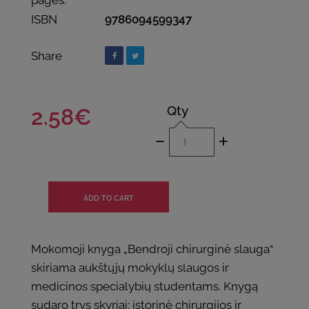
pages:
ISBN
9786094599347
Share
Qty
2.58€
-
+
Mokomoji knyga „Bendroji chirurginė slauga“
skiriama aukštųjų mokyklų slaugos ir
medicinos specialybių studentams. Knygą
sudaro trys skyriai: istorinė chirurgijos ir