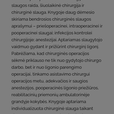
slaugos raida, šiuolaikinė chirurgija ir
chirurginė slauga. Knygoje daug dėmesio
skiriama bendrosios chirurginės slaugos
aprašymui – priešoperacinei, intraoperacinei ir
pooperacinei slaugai; infekcijos kontrolei
chirurgijoje; anestezijai. Aptariamas slaugytojo
vaidmuo gydant ir prižiūrint chirurginį ligonį.
Pabrėžiama, kad chirurginės operacijos
sėkmė priklauso ne tik nuo gydytojo chirurgo
darbo, bet ir nuo ligonio parengimo
operacijai, tinkamo asistavimo chirurgui
operacijos metu, adekvačios ir saugios
anestezijos, pooperacinės ligonio priežiūros,
reabilitacinių priemonių ambulatorinėje
grandyje kokybės. Knygoje aptariama
individualizuota chirurginė slauga taikant