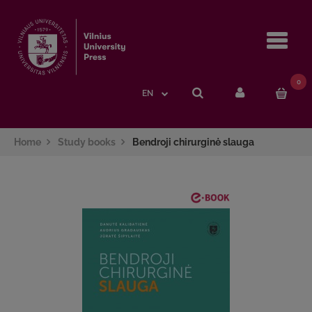
Navi
0
EN
Home
Study books
Bendroji chirurginė slauga