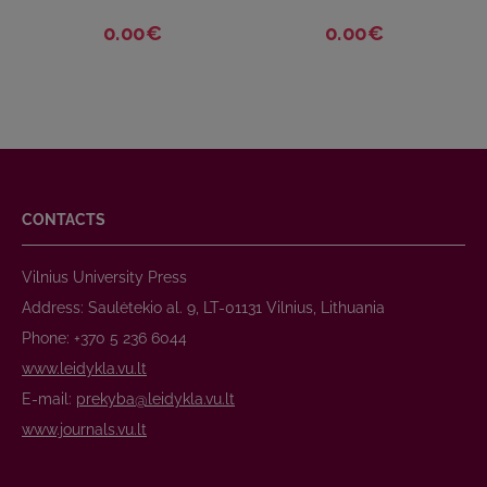
0.00€
0.00€
CONTACTS
Vilnius University Press
Address: Saulėtekio al. 9, LT-01131 Vilnius, Lithuania
Phone: +370 5 236 6044
www.leidykla.vu.lt
E-mail:
prekyba@leidykla.vu.lt
www.journals.vu.lt