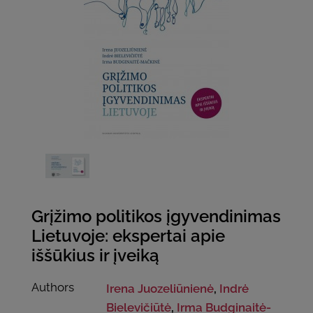
Grįžimo politikos įgyvendinimas
Lietuvoje: ekspertai apie
iššūkius ir įveiką
Authors
Irena Juozeliūnienė
,
Indrė
Bielevičiūtė
,
Irma Budginaitė-