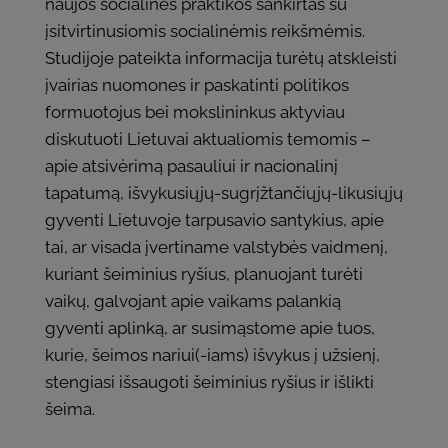
naujos socialinės praktikos sankirtas su
įsitvirtinusiomis socialinėmis reikšmėmis.
Studijoje pateikta informacija turėtų atskleisti
įvairias nuomones ir paskatinti politikos
formuotojus bei mokslininkus aktyviau
diskutuoti Lietuvai aktualiomis temomis –
apie atsivėrimą pasauliui ir nacionalinį
tapatumą, išvykusiųjų-sugrįžtančiųjų-likusiųjų
gyventi Lietuvoje tarpusavio santykius, apie
tai, ar visada įvertiname valstybės vaidmenį,
kuriant šeiminius ryšius, planuojant turėti
vaikų, galvojant apie vaikams palankią
gyventi aplinką, ar susimąstome apie tuos,
kurie, šeimos nariui(-iams) išvykus į užsienį,
stengiasi išsaugoti šeiminius ryšius ir išlikti
šeima.