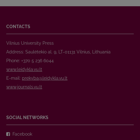
CONTACTS
Vilnius University Press
Address: Saulėtekio al. 9, LT-01131 Vilnius, Lithuania
Phone: +370 5 236 6044
www.leidykla.vu.lt
E-mail:
prekyba@leidykla.vu.lt
www.journals.vu.lt
SOCIAL NETWORKS
Facebook