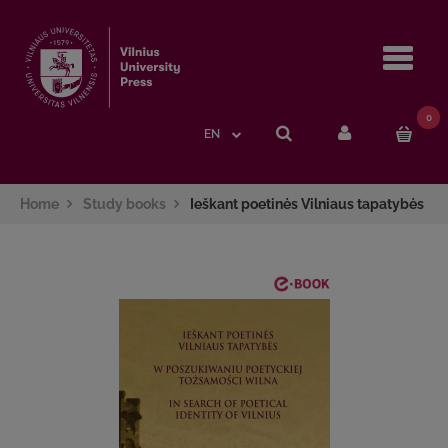
Navi
0
EN
Home
Study books
Ieškant poetinės Vilniaus tapatybės