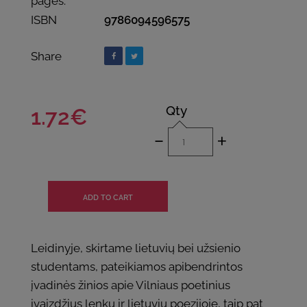
pages:
ISBN
9786094596575
Share
Qty
1.72€
-
+
Leidinyje, skirtame lietuvių bei užsienio
studentams, pateikiamos apibendrintos
įvadinės žinios apie Vilniaus poetinius
įvaizdžius lenkų ir lietuvių poezijoje, taip pat