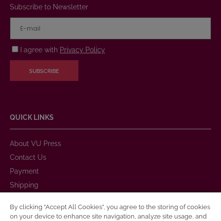
Subscribe to Newsletter
I agree with
Privacy Policy
SUBSCRIBE
QUICK LINKS
About VU Press
Contact Us
Payment
Shipping
Warranty and Return
By clicking “Accept All Cookies”, you agree to the storing of cookies
Purchase Rules
on your device to enhance site navigation, analyze site usage, and