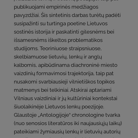
publikuojami empirinės medžiagos
pavyzdžiai. Šis sintetinis darbas turėtų padėti
susipažinti su turtinga poetine Lietuvos
sostinės istorija ir paskatinti gilesnėms bei
išsamesnėms iškeltos problematikos
studijoms. Teoriniuose straipsniuose,
skelbiamuose lietuvių, lenkų ir anglų
kalbomis, apibūdinama diachroninė miesto
vaizdinių formavimosi trajektorija, taip pat
nusakomi svarbiausieji vilnietiškos topikos
matmenys bei telkiniai. Atskirai aptariami
Vilniaus vaizdiniai ir jų kultūriniai kontekstai
šiuolaikinėje Lietuvos lenkų poezijoje.
Glaustoje „Antologijoje“ chronologine tvarka
(nuo senosios literatūros iki naujausiųjų laikų)
pateikiami žymiausių lenkų ir lietuvių autorių