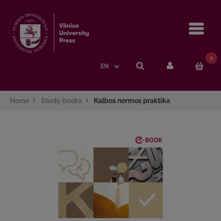
Navi
0
EN
Home
Study books
Kalbos normos praktika