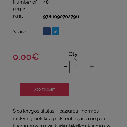
Number of
48
pages:
ISBN
9786090702796
Share
Qty
0.00€
-
+
Šios knygos tikslas – pažiūrėti į normos
mokymą kiek kitaip: akcentuojama ne pati
klaida (išskyrus kai kurias leksikos klaidas), o