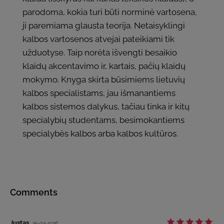
parodoma, kokia turi būti norminė vartosena,
ji paremiama glausta teorija. Netaisyklingi
kalbos vartosenos atvejai pateikiami tik
užduotyse. Taip norėta išvengti besaikio
klaidų akcentavimo ir, kartais, pačių klaidų
mokymo. Knyga skirta būsimiems lietuvių
kalbos specialistams, jau išmanantiems
kalbos sistemos dalykus, tačiau tinka ir kitų
specialybių studentams, besimokantiems
specialybės kalbos arba kalbos kultūros.
Comments
Justas
25-03-2026