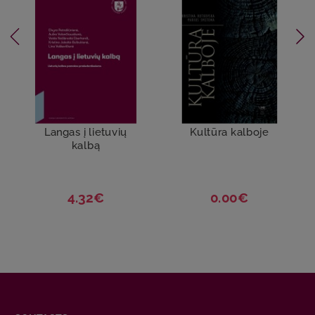
Langas į lietuvių
Kultūra kalboje
kalbą
4.32€
0.00€