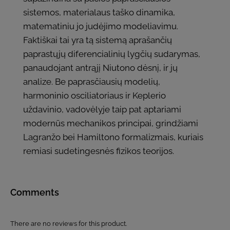
sistemos, materialaus taško dinamika,
matematiniu jo judėjimo modeliavimu.
Faktiškai tai yra tą sistemą aprašančių
paprastųjų diferencialinių lygčių sudarymas,
panaudojant antrąjį Niutono dėsnį, ir jų
analize. Be paprasčiausių modelių,
harmoninio osciliatoriaus ir Keplerio
uždavinio, vadovėlyje taip pat aptariami
modernūs mechanikos principai, grindžiami
Lagranžo bei Hamiltono formalizmais, kuriais
remiasi sudetingesnės fizikos teorijos.
Comments
There are no reviews for this product.