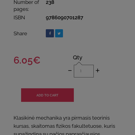
Number of
238
pages:
ISBN
9786090701287
Share
Qty
6.05€
-
+
Klasikinė mechanika yra pirmasis teorinis
kursas, skaitomas fizikos fakultetuose, kuris
supažindina su pačios paprasčiausios