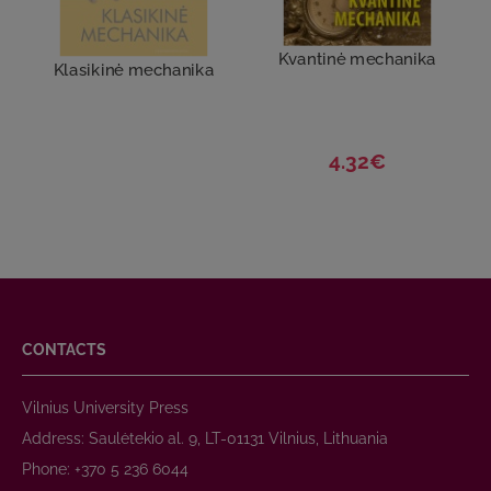
Kvantinė mechanika
Klasikinė mechanika
4.32€
CONTACTS
Vilnius University Press
Address: Saulėtekio al. 9, LT-01131 Vilnius, Lithuania
Phone: +370 5 236 6044