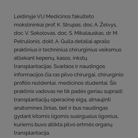
Leidinyje VU Medicinos fakulteto
mokslininkai prof. K. Strupas, doc. A. Želvys,
doc. V. Sokolovas, doc. S. Mikalauskas, dr. M.
Petrulionis, dokt. A. Gulla detaliai aprašo
praktinius ir techninius chirurginius veiksmus
atliekant kepenų, kasos, inkstų
transplantacijas. Svarbios ir naudingos
informacijos čia ras pilvo chirurgai, chirurginio
profilio rezidentai, medicinos studentai. Šis
praktinis vadovas ne tik padės geriau suprasti
transplantacijų operacinę eigą, atnaujinti
anatomines žinias, bet ir bus naudingas
gydant kitomis ligomis susirgusius ligonius,
kuriems buvo atlikta pilvo ertmės organų
transplantacija.