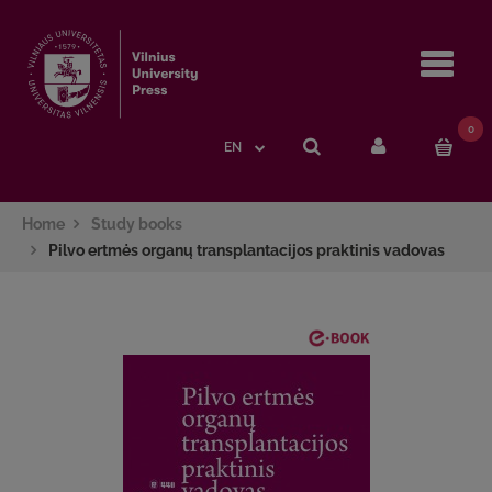
Navi
0
EN
Home
Study books
Pilvo ertmės organų transplantacijos praktinis vadovas