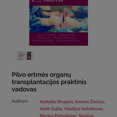
Pilvo ertmės organų
transplantacijos praktinis
vadovas
Authors
Kęstutis Strupas
,
Arūnas Želvys
,
Aistė Gulla
,
Vitalijus Sokolovas
,
Marius Petrulionis
,
Saulius