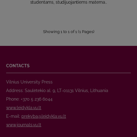
studentams, studijuojantiems matema..
Showing 1 to 1 of 1 (1 Pages)
CONTACTS
Vilnius University Press
Address: Saulėtekio al. 9, LT-01131 Vilnius, Lithuania
Phone: +370 5 236 6044
www.leidykla.vu.lt
E-mail:
prekyba@leidykla.vu.lt
www.journals.vu.lt