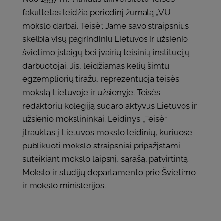
fakultetas leidžia periodinį žurnalą „VU
mokslo darbai. Teisė“. Jame savo straipsnius
skelbia visų pagrindinių Lietuvos ir užsienio
švietimo įstaigų bei įvairių teisinių institucijų
darbuotojai. Jis, leidžiamas kelių šimtų
egzempliorių tiražu, reprezentuoja teisės
mokslą Lietuvoje ir užsienyje. Teisės
redaktorių kolegiją sudaro aktyvūs Lietuvos ir
užsienio mokslininkai. Leidinys „Teisė“
įtrauktas į Lietuvos mokslo leidinių, kuriuose
publikuoti mokslo straipsniai pripažįstami
suteikiant mokslo laipsnį, sąrašą, patvirtintą
Mokslo ir studijų departamento prie Švietimo
ir mokslo ministerijos.