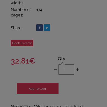
width):
Number of
174
pages:
Share
Book Excerpt
Qty
32.81€
-
+
Nuo 1957 m. Vilniaus universiteto Teisės