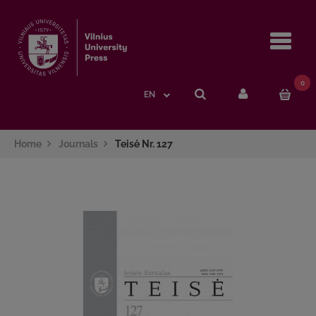
Navi
0
EN
Home
Journals
Teisė Nr. 127