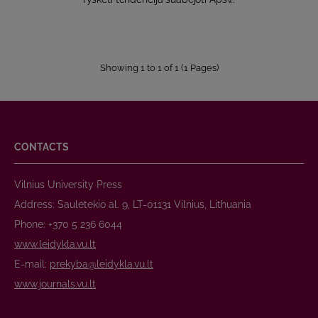
Showing 1 to 1 of 1 (1 Pages)
CONTACTS
Vilnius University Press
Address: Saulėtekio al. 9, LT-01131 Vilnius, Lithuania
Phone: +370 5 236 6044
www.leidykla.vu.lt
E-mail:
prekyba@leidykla.vu.lt
www.journals.vu.lt