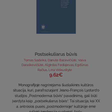
Postsekuliarus būvis
Tomas Sodeika
,
Danutė Bacevičiūtė
,
Vaiva
Daraškevičiūtė
,
Algirdas Fediajevas
,
Egdūnas
Račius
,
Lina Vidauskytė
9.62€
Monografijoje nagrinėjama šiuolaikinės kultūros
situacija, kuri, parafrazuojant Jeano-François Lyotard’o
studijos „Postmodernus būvis“ pavadinimą, gali būti
įvardyta kaip „postsekuliarus būvis“. Tai situacija, kai XX
a. antrosios pusės „postmodernioje“ kultūroje ėmė
ryškėti tendencija suabejoti Apšv..