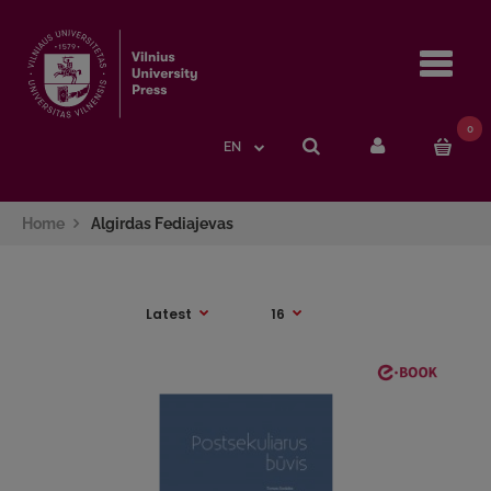
Navi
0
EN
Home
Algirdas Fediajevas