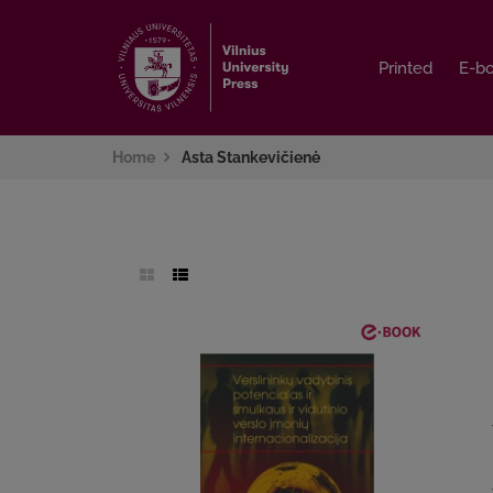
Printed
Printed
E-b
E-b
Home
Asta Stankevičienė