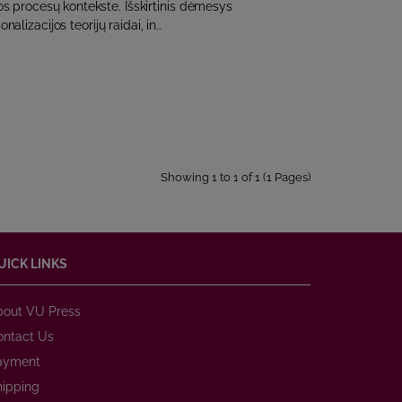
jos procesų kontekste. Išskirtinis dėmesys
nalizacijos teorijų raidai, in..
Showing 1 to 1 of 1 (1 Pages)
UICK LINKS
bout VU Press
ontact Us
ayment
hipping