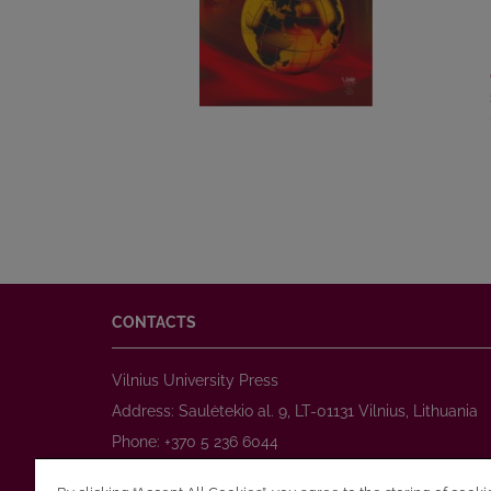
CONTACTS
Vilnius University Press
Address: Saulėtekio al. 9, LT-01131 Vilnius, Lithuania
Phone: +370 5 236 6044
www.leidykla.vu.lt