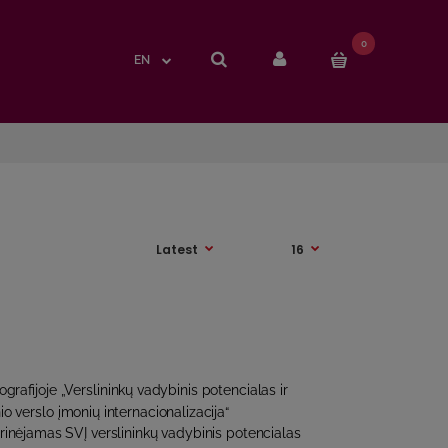
0
0
EN
EN
grafijoje „Verslininkų vadybinis potencialas ir
io verslo įmonių internacionalizacija“
inėjamas SVĮ verslininkų vadybinis potencialas