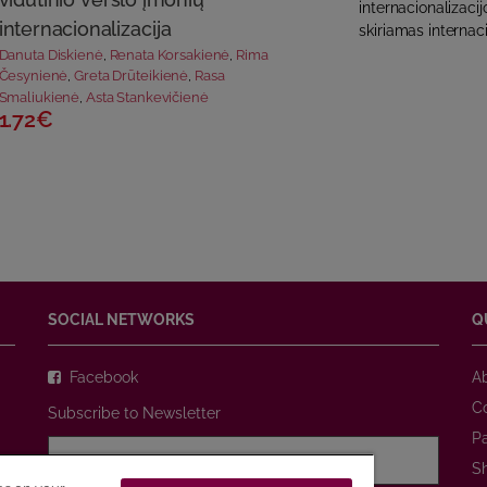
internacionalizaci
internacionalizacija
skiriamas internacio
Danuta Diskienė
,
Renata Korsakienė
,
Rima
Česynienė
,
Greta Drūteikienė
,
Rasa
Smaliukienė
,
Asta Stankevičienė
1.72€
SOCIAL NETWORKS
Q
Facebook
A
C
Subscribe to Newsletter
P
S