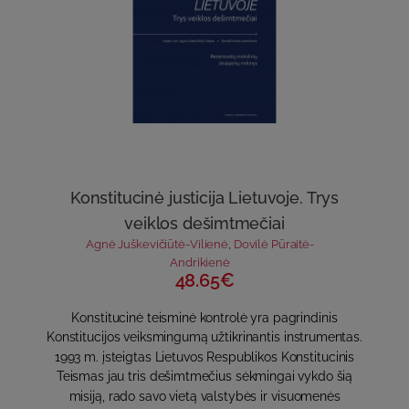
Konstitucinė justicija Lietuvoje. Trys
veiklos dešimtmečiai
Agnė Juškevičiūtė-Vilienė
,
Dovilė Pūraitė-
Andrikienė
48.65€
Konstitucinė teisminė kontrolė yra pagrindinis
Konstitucijos veiksmingumą užtikrinantis instrumentas.
1993 m. įsteigtas Lietuvos Respublikos Konstitucinis
Teismas jau tris dešimtmečius sėkmingai vykdo šią
misiją, rado savo vietą valstybės ir visuomenės