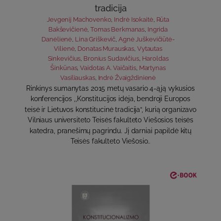
tradicija
Jevgenij Machovenko
,
Indrė Isokaitė
,
Rūta
Bakševičienė
,
Tomas Berkmanas
,
Ingrida
Danėlienė
,
Lina Griškevič
,
Agnė Juškevičiūtė-
Vilienė
,
Donatas Murauskas
,
Vytautas
Sinkevičius
,
Bronius Sudavičius
,
Haroldas
Šinkūnas
,
Vaidotas A. Vaičaitis
,
Martynas
Vasiliauskas
,
Indrė Žvaigždinienė
Rinkinys sumanytas 2015 metų vasario 4-ąją vykusios
konferencijos ,,Konstitucijos idėja, bendroji Europos
teisė ir Lietuvos konstitucinė tradicija“, kurią organizavo
Vilniaus universiteto Teisės fakulteto Viešosios teisės
katedra, pranešimų pagrindu. Jį darniai papildė kitų
Teisės fakulteto Viešosio..