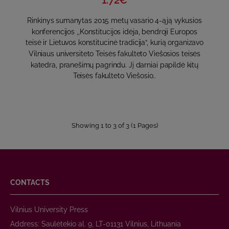
1.72€
Rinkinys sumanytas 2015 metų vasario 4-ąją vykusios
konferencijos ,,Konstitucijos idėja, bendroji Europos
teisė ir Lietuvos konstitucinė tradicija“, kurią organizavo
Vilniaus universiteto Teisės fakulteto Viešosios teisės
katedra, pranešimų pagrindu. Jį darniai papildė kitų
Teisės fakulteto Viešosio..
Showing 1 to 3 of 3 (1 Pages)
CONTACTS
Vilnius University Press
Address: Saulėtekio al. 9, LT-01131 Vilnius, Lithuania