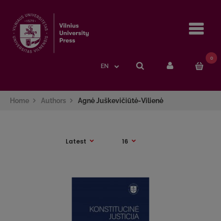
Navi
0
EN
Home
Authors
Agnė Juškevičiūtė-Vilienė