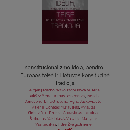
Konstitucionalizmo idėja, bendroji
Europos teisė ir Lietuvos konsitucinė
tradicija
Jevgenij Machovenko
,
Indrė Isokaitė
,
Rūta
Bakševičienė
,
Tomas Berkmanas
,
Ingrida
Danėlienė
,
Lina Griškevič
,
Agnė Juškevičiūtė-
Vilienė
,
Donatas Murauskas
,
Vytautas
Sinkevičius
,
Bronius Sudavičius
,
Haroldas
Šinkūnas
,
Vaidotas A. Vaičaitis
,
Martynas
Vasiliauskas
,
Indrė Žvaigždinienė