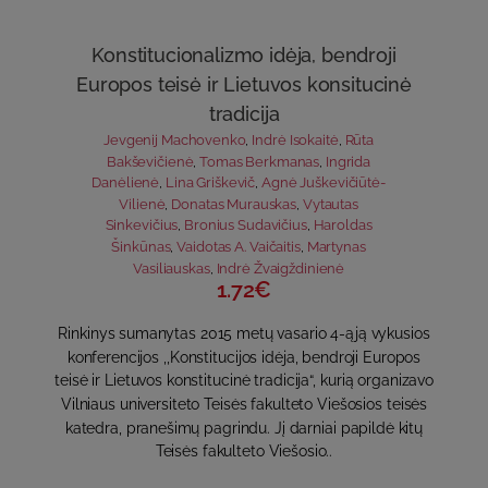
Konstitucionalizmo idėja, bendroji
Europos teisė ir Lietuvos konsitucinė
tradicija
Jevgenij Machovenko
,
Indrė Isokaitė
,
Rūta
Bakševičienė
,
Tomas Berkmanas
,
Ingrida
Danėlienė
,
Lina Griškevič
,
Agnė Juškevičiūtė-
Vilienė
,
Donatas Murauskas
,
Vytautas
Sinkevičius
,
Bronius Sudavičius
,
Haroldas
Šinkūnas
,
Vaidotas A. Vaičaitis
,
Martynas
Vasiliauskas
,
Indrė Žvaigždinienė
1.72€
Rinkinys sumanytas 2015 metų vasario 4-ąją vykusios
konferencijos ,,Konstitucijos idėja, bendroji Europos
teisė ir Lietuvos konstitucinė tradicija“, kurią organizavo
Vilniaus universiteto Teisės fakulteto Viešosios teisės
katedra, pranešimų pagrindu. Jį darniai papildė kitų
Teisės fakulteto Viešosio..