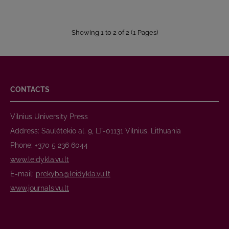
Showing 1 to 2 of 2 (1 Pages)
CONTACTS
Vilnius University Press
Address: Saulėtekio al. 9, LT-01131 Vilnius, Lithuania
Phone: +370 5 236 6044
www.leidykla.vu.lt
E-mail:
prekyba@leidykla.vu.lt
www.journals.vu.lt