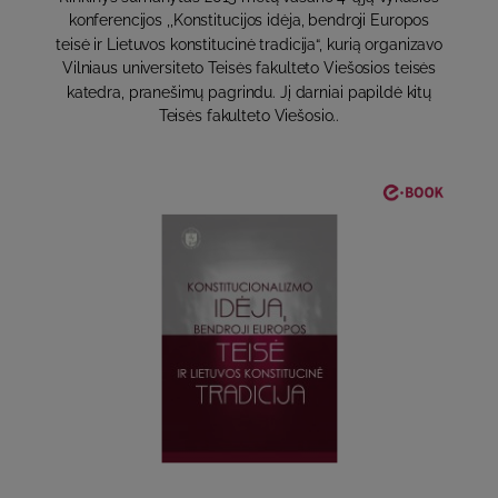
konferencijos ,,Konstitucijos idėja, bendroji Europos
teisė ir Lietuvos konstitucinė tradicija“, kurią organizavo
Vilniaus universiteto Teisės fakulteto Viešosios teisės
katedra, pranešimų pagrindu. Jį darniai papildė kitų
Teisės fakulteto Viešosio..