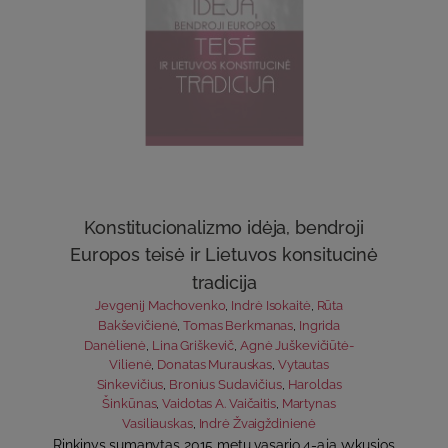
Konstitucionalizmo idėja, bendroji
Europos teisė ir Lietuvos konsitucinė
tradicija
Jevgenij Machovenko
,
Indrė Isokaitė
,
Rūta
Bakševičienė
,
Tomas Berkmanas
,
Ingrida
Danėlienė
,
Lina Griškevič
,
Agnė Juškevičiūtė-
Vilienė
,
Donatas Murauskas
,
Vytautas
Sinkevičius
,
Bronius Sudavičius
,
Haroldas
Šinkūnas
,
Vaidotas A. Vaičaitis
,
Martynas
Vasiliauskas
,
Indrė Žvaigždinienė
Rinkinys sumanytas 2015 metų vasario 4-ąją vykusios