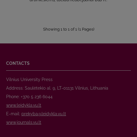
Showing 1 to 1 of 1 (1 Pages)
CONTACTS
Vilnius University Press
Address: Saulėtekio al. 9, LT-01131 Vilnius, Lithuania
Phone: +370 5 236 6044
www.leidykla.vu.lt
E-mail:
prekyba@leidykla.vu.lt
www.journals.vu.lt