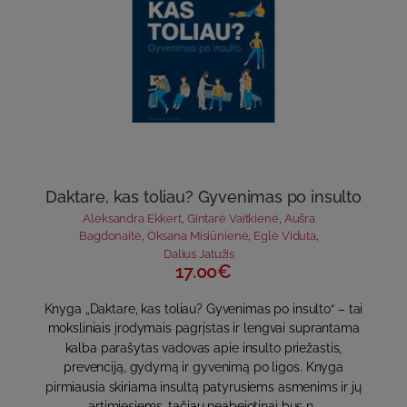
Daktare, kas toliau? Gyvenimas po insulto
Aleksandra Ekkert
,
Gintarė Vaitkienė
,
Aušra
Bagdonaitė
,
Oksana Misiūnienė
,
Eglė Viduta
,
Dalius Jatužis
17.00€
Knyga „Daktare, kas toliau? Gyvenimas po insulto“ – tai
moksliniais įrodymais pagrįstas ir lengvai suprantama
kalba parašytas vadovas apie insulto priežastis,
prevenciją, gydymą ir gyvenimą po ligos. Knyga
pirmiausia skiriama insultą patyrusiems asmenims ir jų
artimiesiems, tačiau neabejotinai bus n..