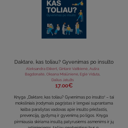
Daktare, kas toliau? Gyvenimas po insulto
Aleksandra Ekkert
,
Gintarė Vaitkienė
,
Aušra
Bagdonaitė
,
Oksana Misiūnienė
,
Eglė Viduta
,
Dalius Jatužis
17.00€
Knyga „Daktare, kas toliau? Gyvenimas po insulto“ – tai
moksliniais įrodymais pagrįstas ir lengvai suprantama
kalba parašytas vadovas apie insulto priežastis,
prevenciją, gydymą ir gyvenimą po ligos. Knyga
pirmiausia skiriama insultą patyrusiems asmenims ir jų
artimiesiems, tačiau neabejotinai bus n..