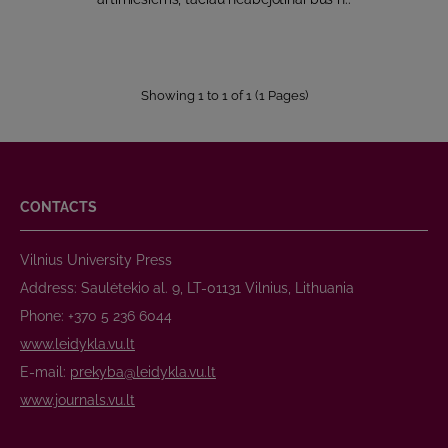
Showing 1 to 1 of 1 (1 Pages)
CONTACTS
Vilnius University Press
Address: Saulėtekio al. 9, LT-01131 Vilnius, Lithuania
Phone: +370 5 236 6044
www.leidykla.vu.lt
E-mail:
prekyba@leidykla.vu.lt
www.journals.vu.lt