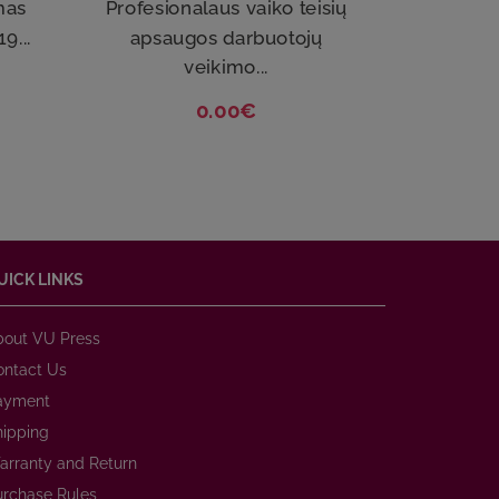
mas
Profesionalaus vaiko teisių
9...
apsaugos darbuotojų
veikimo...
0.00€
UICK LINKS
bout VU Press
ontact Us
ayment
hipping
arranty and Return
urchase Rules