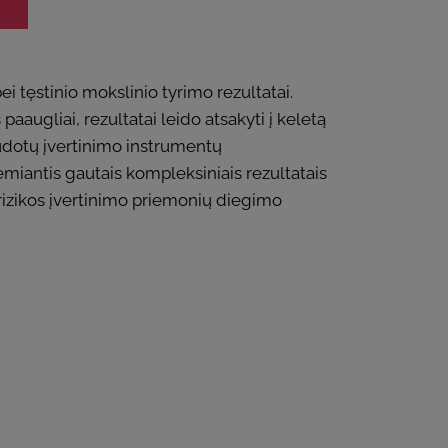
i tęstinio mokslinio tyrimo rezultatai.
aaugliai, rezultatai leido atsakyti į keletą
naudotų įvertinimo instrumentų
miantis gautais kompleksiniais rezultatais
rizikos įvertinimo priemonių diegimo