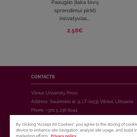
Paauglio įtaka tėvų
sprendimui pirkti
inovatyvias...
2.58€
CONTACTS
Vilnius University Press
Address: Saulėtekio al. 9, LT-01131 Vilnius, Lithuania
Phone: +370 5 236 6044
www.leidykla.vu.lt
By clicking “Accept All Cookies”, you agree to the storing of cook
E-mail:
prekyba@leidykla.vu.lt
device to enhance site navigation, analyze site usage, and assist i
www.journals.vu.lt
marketing efforts.
Privacy policy