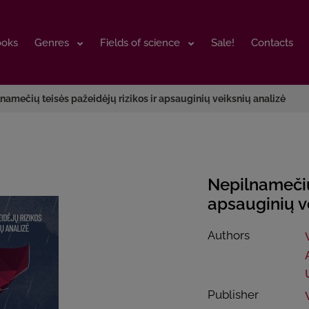
ooks
ooks
Genres
Genres
Fields of science
Fields of science
Sale!
Sale!
Contacts
Contacts
namečių teisės pažeidėjų rizikos ir apsauginių veiksnių analizė
Nepilnamečių 
apsauginių v
Authors
Publisher