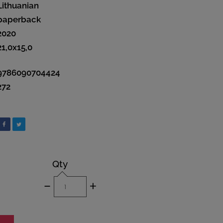
Lithuanian
paperback
2020
21,0x15,0
9786090704424
272
Qty
-
+