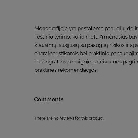
Monografijoje yra pristatoma paauglių delink
Tęstinio tyrimo, kurio metu 9 mėnesius buvo 
klausimų, susijusių su paauglių rizikos ir a
charakteristikomis bei praktinio panaudoji
monografijos pabaigoje pateikiamos pagrind
praktinės rekomendacijos.
Comments
There are no reviews for this product.