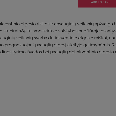
ventinio elgesio rizikos ir apsauginių veiksnių apžvalga be
stebimi 189 teismo skirtoje valstybės priežiūroje esantys p
psauginių veiksnių svarba delinkventinio elgesio raiškai, 
mo prognozuojant paauglių elgesį ateityje galimybėmis. Re
inės tyrimo išvados bei paauglių delinkventinio elgesio 