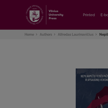
Printed
Printed
E-b
E-b
Home
Authors
Alfredas Laurinavičius
Nepil