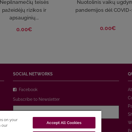
Nepilnamečių teisės
Nuotolinis vaikų ugdy
pažeidėjų rizikos ir
pandemijos dėl COVID-1
apsauginių...
0.00€
0.00€
SOCIAL NETWORKS
Q
Facebook
A
C
Subscribe to Newsletter
P
S
ies on your
W
Accept All Cookies
I agree with
Privacy Policy
n our
P