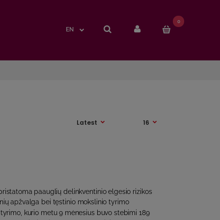
0
0
EN
EN
pristatoma paauglių delinkventinio elgesio rizikos
snių apžvalga bei tęstinio mokslinio tyrimo
io tyrimo, kurio metu 9 mėnesius buvo stebimi 189