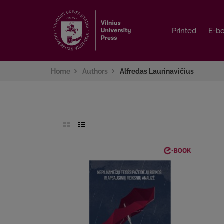
Printed
Printed
E-b
E-b
Home
Authors
Alfredas Laurinavičius