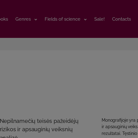
ooks
ooks
Genres
Genres
Fields of science
Fields of science
Sale!
Sale!
Contacts
Contacts
Nepilnamečių teisės pažeidėjų
Monografijoje yra 
ir apsauginių veik
rizikos ir apsauginių veiksnių
rezultatai. Tęstin
analizė