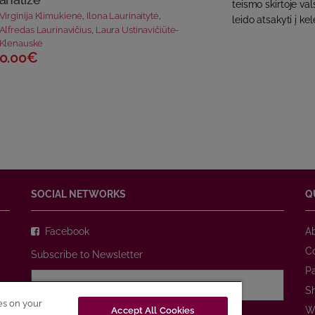
teismo skirtoje val
Virginija Klimukienė
,
Ilona Laurinaitytė
,
leido atsakyti į kel
Alfredas Laurinavičius
,
Laura Ustinavičiūtė-
Klenauskė
0.00€
SOCIAL NETWORKS
Q
Facebook
A
C
Subscribe to Newsletter
P
S
ies on your
W
Accept All Cookies