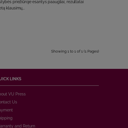
stybės priežiūroje esantys paaugliai, rezultatai
etą klausimų,..
Showing 1 to 1 of 1 (1 Pages)
UICK LINKS
bout VU Press
ontact Us
ayment
hipping
arranty and Return