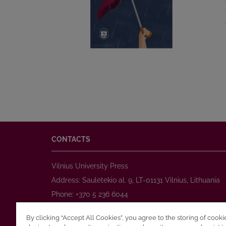
CONTACTS
Vilnius University Press
Address: Saulėtekio al. 9, LT-01131 Vilnius, Lithuania
Phone: +370 5 236 6044
www.leidykla.vu.lt
By clicking “Accept All Cookies”, you agree to the storing of cook
E-mail:
prekyba@leidykla.vu.lt