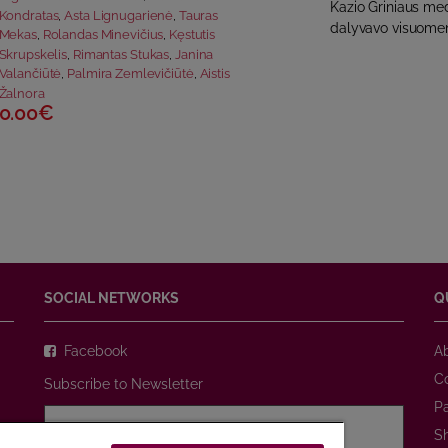
Kazio Griniaus medi
Kondratas
,
Asta Lignugarienė
,
Tauras
dalyvavo visuomenin
Mekas
,
Rolandas Minevičius
,
Kęstutis
Skrupskelis
,
Rimantas Stukas
,
Janina
Valančiūtė
,
Palmira Zemlevičiūtė
,
Aistis
Žalnora
0.00€
SOCIAL NETWORKS
Q
Facebook
A
C
Subscribe to Newsletter
P
S