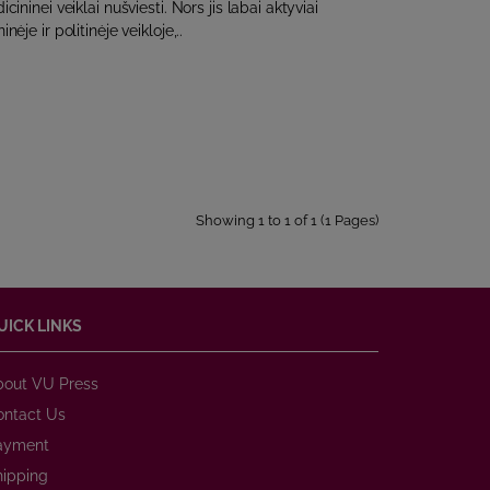
cininei veiklai nušviesti. Nors jis labai aktyviai
ėje ir politinėje veikloje,..
Showing 1 to 1 of 1 (1 Pages)
UICK LINKS
bout VU Press
ontact Us
ayment
hipping