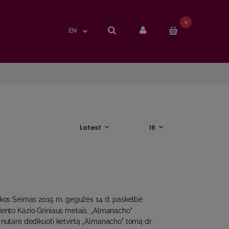
0
0
EN
EN
ikos Seimas 2015 m. gegužės 14 d. paskelbė
dento Kazio Griniaus metais. „Almanacho"
 nutarė dedikuoti ketvirtą „Almanacho" tomą dr.