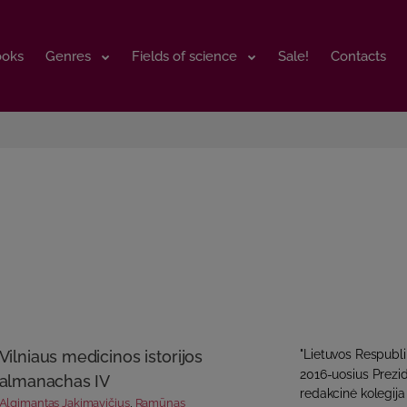
ooks
ooks
Genres
Genres
Fields of science
Fields of science
Sale!
Sale!
Contacts
Contacts
Vilniaus medicinos istorijos
"Lietuvos Respubl
2016-uosius Prezi
almanachas IV
redakcinė kolegija
Algimantas Jakimavičius
,
Ramūnas