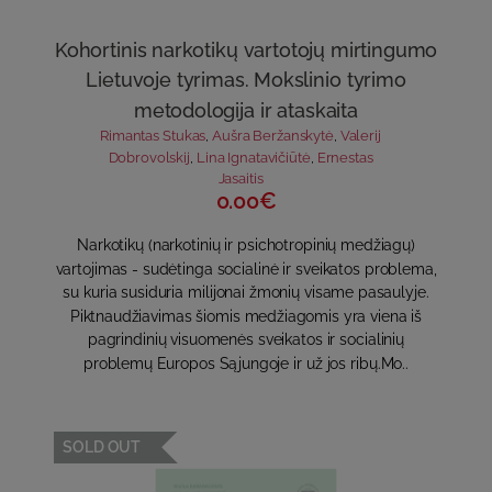
Kohortinis narkotikų vartotojų mirtingumo
Lietuvoje tyrimas. Mokslinio tyrimo
metodologija ir ataskaita
Rimantas Stukas
,
Aušra Beržanskytė
,
Valerij
Dobrovolskij
,
Lina Ignatavičiūtė
,
Ernestas
Jasaitis
0.00€
Narkotikų (narkotinių ir psichotropinių medžiagų)
vartojimas - sudėtinga socialinė ir sveikatos problema,
su kuria susiduria milijonai žmonių visame pasaulyje.
Piktnaudžiavimas šiomis medžiagomis yra viena iš
pagrindinių visuomenės sveikatos ir socialinių
problemų Europos Sąjungoje ir už jos ribų.Mo..
SOLD OUT