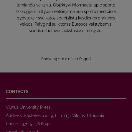
lemiančių veiksnių. Objektyvi informacija apie sporto
fiziologiją ir mitybą neatsiejama nuo sporto medicinos
gydytojų ir sveikatos specialistų kasdienės praktinės
veiklos. Palyginti su kitomis Europos valstybėmis,
šiandien Lietuvos aukštosiose mokyklo..
Showing 1 to 2 of 2 (1 Pages)
CONTACTS
Vilnius University Press
Address: Saulėtekio al. 9, LT-01131 Vilnius, Lithuania
Phone: +370 5 236 6044