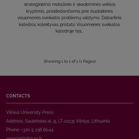
strateginėmis mokslinės ir akademinės veiklos
kryptimis, prisidedančiomis prie šiuolaikinės
visuomenės sveikatos problemų valdymo. Dabartinis
katedros kolektyvas pristato Visuomenės sveikatos
katedroje tęs..
Showing 1 to 1 of 1 (1 Pages)
CONTACTS
Vilnius University Press
Address: Saulėtekio al. 9, LT-01131 Vilnius, Lithuania
Phone: +370 5 236 6044
www.leidykla.vu.lt