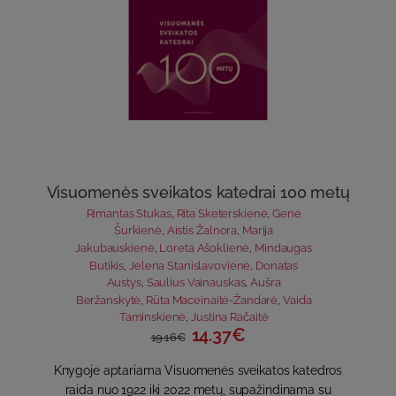
Visuomenės sveikatos katedrai 100 metų
Rimantas Stukas
,
Rita Sketerskienė
,
Genė
Šurkienė
,
Aistis Žalnora
,
Marija
Jakubauskienė
,
Loreta Ašoklienė
,
Mindaugas
Butikis
,
Jelena Stanislavovienė
,
Donatas
Austys
,
Saulius Vainauskas
,
Aušra
Beržanskytė
,
Rūta Maceinaitė-Žandarė
,
Vaida
Taminskienė
,
Justina Račaitė
14.37€
19.16€
Knygoje aptariama Visuomenės sveikatos katedros
raida nuo 1922 iki 2022 metų, supažindinama su