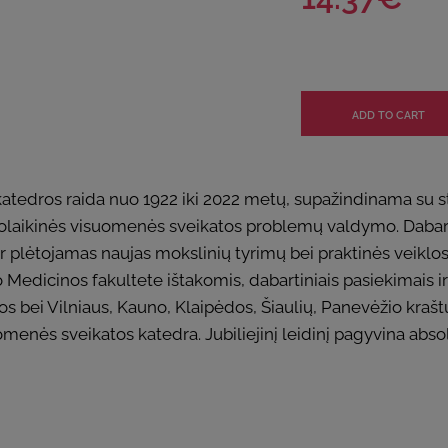
tedros raida nuo 1922 iki 2022 metų, supažindinama su 
iuolaikinės visuomenės sveikatos problemų valdymo. Dabart
 plėtojamas naujas mokslinių tyrimų bei praktinės veiklos
 Medicinos fakultete ištakomis, dabartiniais pasiekimais i
s bei Vilniaus, Kauno, Klaipėdos, Šiaulių, Panevėžio kraštų
nės sveikatos katedra. Jubiliejinį leidinį pagyvina absolv