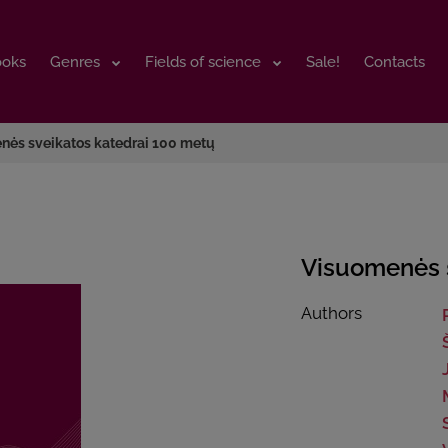
ooks
ooks
Genres
Genres
Fields of science
Fields of science
Sale!
Sale!
Contacts
Contacts
nės sveikatos katedrai 100 metų
Visuomenės 
Authors