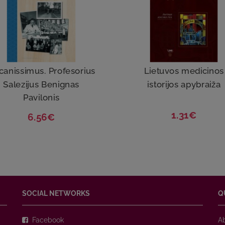
canissimus. Profesorius
Lietuvos medicinos
Salezijus Benignas
istorijos apybraiža
Pavilonis
1.31€
6.56€
SOCIAL NETWORKS
Q
Facebook
A