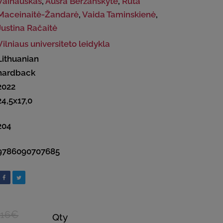
Vainauskas
,
Aušra Beržanskytė
,
Rūta
Maceinaitė-Žandarė
,
Vaida Taminskienė
,
Justina Račaitė
Vilniaus universiteto leidykla
Lithuanian
hardback
2022
24,5x17,0
204
9786090707685
.16€
Qty