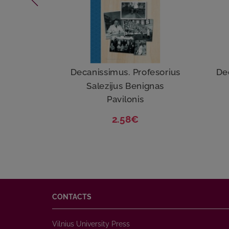
Decanissimus. Profesorius
De
Salezijus Benignas
Pavilonis
2.58€
CONTACTS
Vilnius University Press