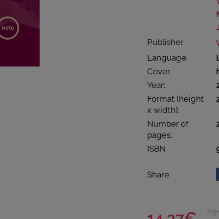
Publisher
Language:
Cover:
Year:
Format (height
x width):
Number of
pages:
ISBN
Share
19
14.37€