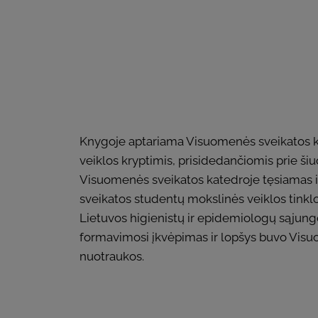
Knygoje aptariama Visuomenės sveikatos ka
veiklos kryptimis, prisidedančiomis prie š
Visuomenės sveikatos katedroje tęsiamas ir
sveikatos studentų mokslinės veiklos tinklo
Lietuvos higienistų ir epidemiologų sąjungo
formavimosi įkvėpimas ir lopšys buvo Visuome
nuotraukos.