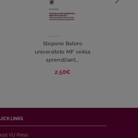
Stepono Batoro
universiteto MF veikla
un
sprendžiant...
2.58€
UICK LINKS
bout VU Press