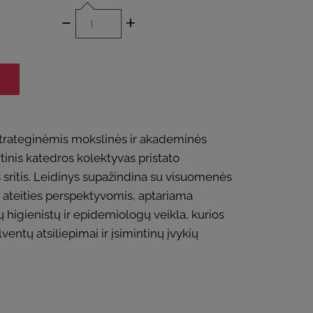
-
+
strateginėmis mokslinės ir akademinės
inis katedros kolektyvas pristato
 sritis. Leidinys supažindina su visuomenės
r ateities perspektyvomis, aptariama
 higienistų ir epidemiologų veikla, kurios
entų atsiliepimai ir įsimintinų įvykių