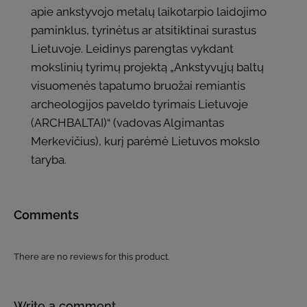
apie ankstyvojo metalų laikotarpio laidojimo
paminklus, tyrinėtus ar atsitiktinai surastus
Lietuvoje. Leidinys parengtas vykdant
mokslinių tyrimų projektą „Ankstyvųjų baltų
visuomenės tapatumo bruožai remiantis
archeologijos paveldo tyrimais Lietuvoje
(ARCHBALTAI)“ (vadovas Algimantas
Merkevičius), kurį parėmė Lietuvos mokslo
taryba.
Comments
There are no reviews for this product.
Write a comment