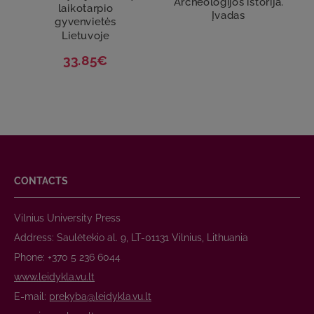
Archeologijos istorija.
laikotarpio
Įvadas
gyvenvietės
Lietuvoje
33.85€
CONTACTS
Vilnius University Press
Address: Saulėtekio al. 9, LT-01131 Vilnius, Lithuania
Phone: +370 5 236 6044
www.leidykla.vu.lt
E-mail:
prekyba@leidykla.vu.lt