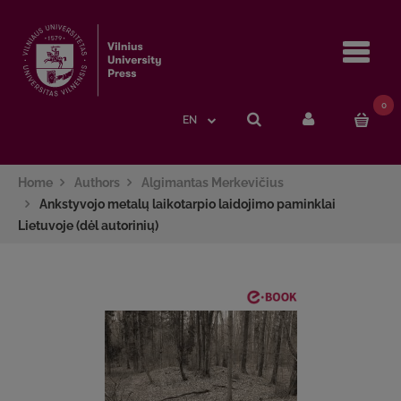
Navi
0
EN
Home
Authors
Algimantas Merkevičius
Ankstyvojo metalų laikotarpio laidojimo paminklai
Lietuvoje (dėl autorinių)