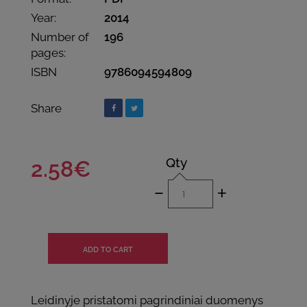
Year:
2014
Number of
196
pages:
ISBN
9786094594809
Share
Qty
2.58€
-
+
Leidinyje pristatomi pagrindiniai duomenys