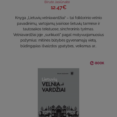
Birutė Jasiūnaitė
12.47€
Knyga „Lietuvių velniavardžiai“ – tai folklorinio velnio
pavadinimų, vartojamų įvairiose lietuvių tarmėse ir
tautosakos tekstuose, sinchroninis tyrimas.
Velniavardžiai joje „surikiuoti" pagal motyvuojamuosius
požymius: mitinės būtybės gyvenamąją vietą,
būdingąsias išvaizdos ypatybes, veiksmus ar..