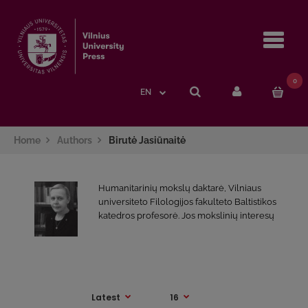
Navi
0
EN
Home
Authors
Birutė Jasiūnaitė
Humanitarinių mokslų daktarė, Vilniaus
universiteto Filologijos fakulteto Baltistikos
katedros profesorė. Jos mokslinių interesų
sritys – lietuvių dialektologija ir etnolingvistika.