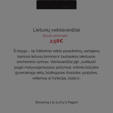
Lietuvių velniavardžiai
Birutė Jasiūnaitė
2.58€
Ši knyga – tai folklorinio velnio pavadinimų, vartojamų
įvairiose lietuvių tarmėse ir tautosakos tekstuose,
sinchroninis tyrimas. Velniavardžiai joje „surikiuoti“
pagal motyvuojamuosius požymius: mitinės būtybės
gyvenamąją vietą, būdingąsias išvaizdos ypatybes,
veiksmus ar funkcijas, būdo ir..
Showing 1 to 5 of 5 (1 Pages)