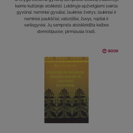
kaimo kultūroje atskleisti. Leidinyje apžvelgiami įvairūs
gyvūnai: naminiai gyvuliai, laukiniai žvėrys, laukiniai ir
naminiai paukščiai, vabzdžiai, žuvys, ropliai ir
varliagyviai. Jų samprata atsiskleidžia kalbos
stereotipuose, pirmiausia tradi..