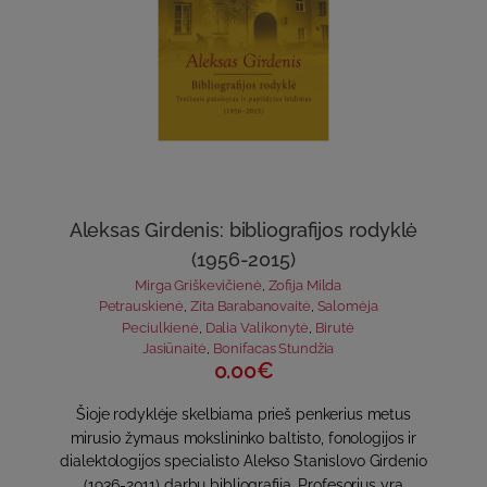
Aleksas Girdenis: bibliografijos rodyklė
(1956-2015)
Mirga Griškevičienė
,
Zofija Milda
Petrauskienė
,
Zita Barabanovaitė
,
Salomėja
Peciulkienė
,
Dalia Valikonytė
,
Birutė
Jasiūnaitė
,
Bonifacas Stundžia
0.00€
Šioje rodyklėje skelbiama prieš penkerius metus
mirusio žymaus mokslininko baltisto, fonologijos ir
dialektologijos specialisto Alekso Stanislovo Girdenio
(1936-2011) darbų bibliografija. Profesorius yra