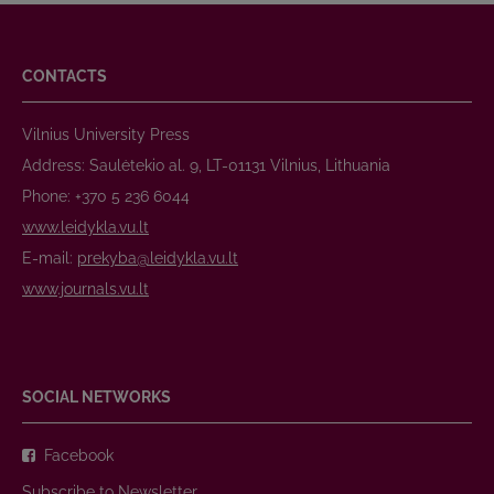
CONTACTS
Vilnius University Press
Address: Saulėtekio al. 9, LT-01131 Vilnius, Lithuania
Phone: +370 5 236 6044
www.leidykla.vu.lt
E-mail:
prekyba@leidykla.vu.lt
www.journals.vu.lt
SOCIAL NETWORKS
Facebook
Subscribe to Newsletter