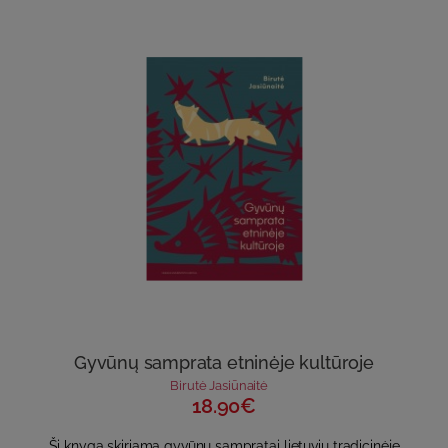
Gyvūnų samprata etninėje kultūroje
Birutė Jasiūnaitė
18.90€
Ši knyga skiriama gyvūnų sampratai lietuvių tradicinėje