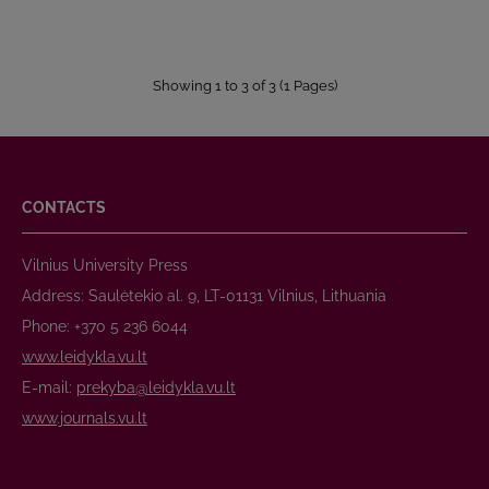
Showing 1 to 3 of 3 (1 Pages)
CONTACTS
Vilnius University Press
Address: Saulėtekio al. 9, LT-01131 Vilnius, Lithuania
Phone: +370 5 236 6044
www.leidykla.vu.lt
E-mail:
prekyba@leidykla.vu.lt
www.journals.vu.lt