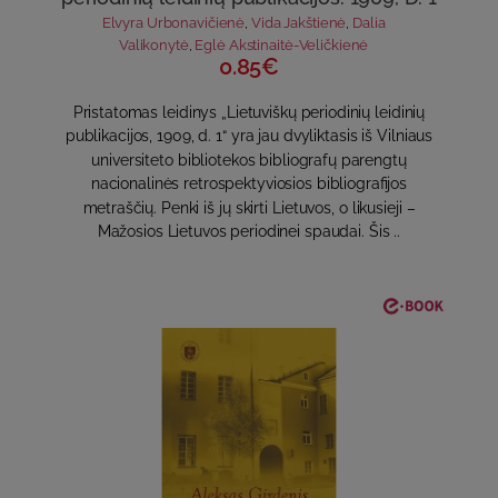
Elvyra Urbonavičienė
,
Vida Jakštienė
,
Dalia
Valikonytė
,
Eglė Akstinaitė-Veličkienė
0.85€
Pristatomas leidinys „Lietuviškų periodinių leidinių
publikacijos, 1909, d. 1“ yra jau dvyliktasis iš Vilniaus
universiteto bibliotekos bibliografų parengtų
nacionalinės retrospektyviosios bibliografijos
metraščių. Penki iš jų skirti Lietuvos, o likusieji –
Mažosios Lietuvos periodinei spaudai. Šis ..