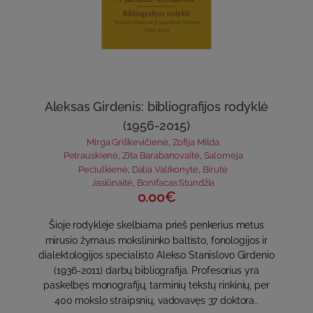
Aleksas Girdenis: bibliografijos rodyklė
(1956-2015)
Mirga Griškevičienė
,
Zofija Milda
Petrauskienė
,
Zita Barabanovaitė
,
Salomėja
Peciulkienė
,
Dalia Valikonytė
,
Birutė
Jasiūnaitė
,
Bonifacas Stundžia
0.00€
Šioje rodyklėje skelbiama prieš penkerius metus
mirusio žymaus mokslininko baltisto, fonologijos ir
dialektologijos specialisto Alekso Stanislovo Girdenio
(1936-2011) darbų bibliografija. Profesorius yra
paskelbęs monografijų, tarminių tekstų rinkinių, per
400 mokslo straipsnių, vadovavęs 37 doktora..