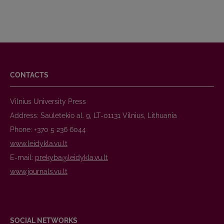
CONTACTS
Vilnius University Press
Address: Saulėtekio al. 9, LT-01131 Vilnius, Lithuania
Phone: +370 5 236 6044
www.leidykla.vu.lt
E-mail:
prekyba@leidykla.vu.lt
www.journals.vu.lt
SOCIAL NETWORKS