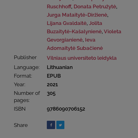
Ruschhoff
,
Donata Petružytė
,
Jurga Mataitytė-Diržienė
,
Lijana Gvaldaitė
,
Jolita
Buzaitytė-Kašalynienė
,
Violeta
Gevorgianienė
,
Ieva
Adomaitytė Subačienė
Publisher
Vilniaus universiteto leidykla
Language:
Lithuanian
Format:
EPUB
Year:
2021
Number of
305
pages:
ISBN
9786090706152
Share