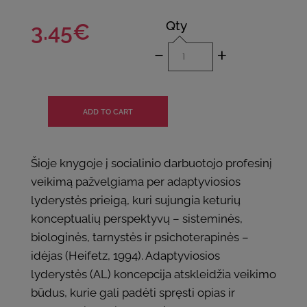
Qty
3.45€
-
+
Šioje knygoje į socialinio darbuotojo profesinį
veikimą pažvelgiama per adaptyviosios
lyderystės prieigą, kuri sujungia keturių
konceptualių perspektyvų – sisteminės,
biologinės, tarnystės ir psichoterapinės –
idėjas (Heifetz, 1994). Adaptyviosios
lyderystės (AL) koncepcija atskleidžia veikimo
būdus, kurie gali padėti spręsti opias ir