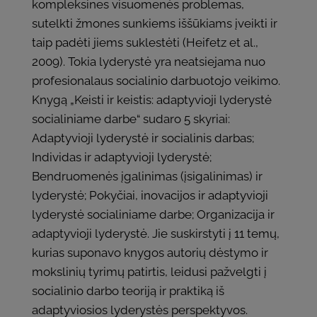
kompleksines visuomenės problemas,
sutelkti žmones sunkiems iššūkiams įveikti ir
taip padėti jiems suklestėti (Heifetz et al.,
2009). Tokia lyderystė yra neatsiejama nuo
profesionalaus socialinio darbuotojo veikimo.
Knygą „Keisti ir keistis: adaptyvioji lyderystė
socialiniame darbe“ sudaro 5 skyriai:
Adaptyvioji lyderystė ir socialinis darbas;
Individas ir adaptyvioji lyderystė;
Bendruomenės įgalinimas (įsigalinimas) ir
lyderystė; Pokyčiai, inovacijos ir adaptyvioji
lyderystė socialiniame darbe; Organizacija ir
adaptyvioji lyderystė. Jie suskirstyti į 11 temų,
kurias suponavo knygos autorių dėstymo ir
mokslinių tyrimų patirtis, leidusi pažvelgti į
socialinio darbo teoriją ir praktiką iš
adaptyviosios lyderystės perspektyvos.