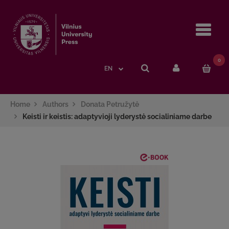
Navi
0
EN
Home
Authors
Donata Petružytė
Keisti ir keistis: adaptyvioji lyderystė socialiniame darbe