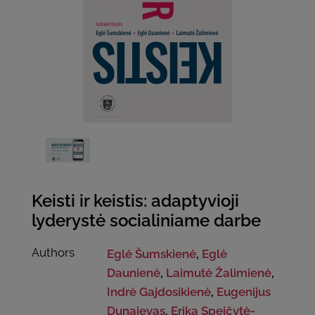
Keisti ir keistis: adaptyvioji
lyderystė socialiniame darbe
Authors
Eglė Šumskienė
,
Eglė
Daunienė
,
Laimutė Žalimienė
,
Indrė Gajdosikienė
,
Eugenijus
Dunajevas
,
Erika Speičytė-