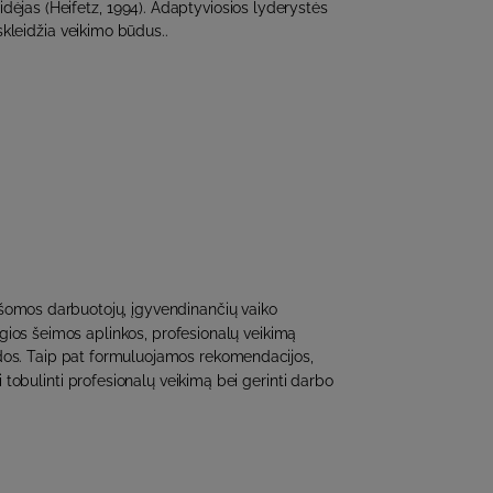
idėjas (Heifetz, 1994). Adaptyviosios lyderystės
skleidžia veikimo būdus..
ašomos darbuotojų, įgyvendinančių vaiko
ios šeimos aplinkos, profesionalų veikimą
idos. Taip pat formuluojamos rekomendacijos,
i tobulinti profesionalų veikimą bei gerinti darbo