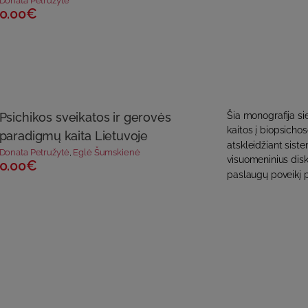
Donata Petružytė
0.00€
Psichikos sveikatos ir gerovės
Šia monografija si
kaitos į biopsicho
paradigmų kaita Lietuvoje
atskleidžiant sist
Donata Petružytė
,
Eglė Šumskienė
visuomeninius disk
0.00€
paslaugų poveikį p