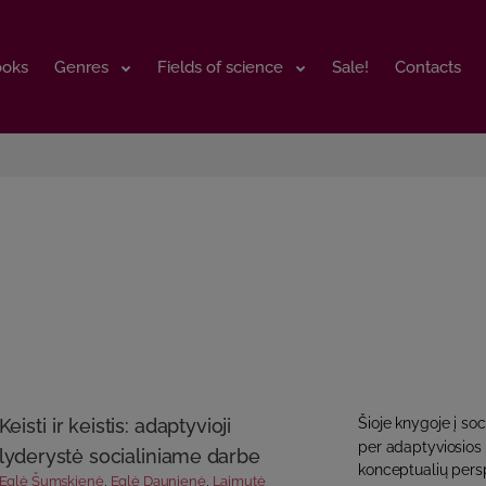
ooks
ooks
Genres
Genres
Fields of science
Fields of science
Sale!
Sale!
Contacts
Contacts
Keisti ir keistis: adaptyvioji
Šioje knygoje į so
per adaptyviosios 
lyderystė socialiniame darbe
konceptualių persp
Eglė Šumskienė
,
Eglė Daunienė
,
Laimutė