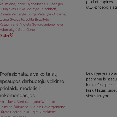
psichoterapinės – 
Žalimienė
,
Indrė Gajdosikienė
,
Eugenijus
(AL) koncepcija at
Dunajevas
,
Erika Speičytė-Ruschhoff
,
Donata Petružytė
,
Jurga Mataitytė-Diržienė
,
Lijana Gvaldaitė
,
Jolita Buzaitytė-
Kašalynienė
,
Violeta Gevorgianienė
,
Ieva
Adomaitytė Subačienė
3.45€
Profesionalaus vaiko teisių
Leidinyje yra apr
paėmimą iš nesaug
apsaugos darbuotojų veikimo
lemiančios priela
prielaidų modelis ir
kurių tikslas padėt
rekomendacijos
vietos kokybę...
Miroslavas Seniutis
,
Lijana Gvaldaitė
,
Laimutė Žalimienė
,
Violeta Gevorgianienė
,
Jūratė Charenkova
,
Eglė Šumskienė
,