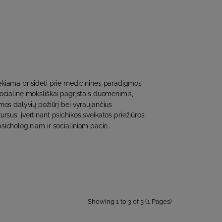
ekiama prisidėti prie medicininės paradigmos
socialinę moksliškai pagrįstais duomenimis,
emos dalyvių požiūrį bei vyraujančius
ursus, įvertinant psichikos sveikatos priežiūros
sichologiniam ir socialiniam pacie..
Showing 1 to 3 of 3 (1 Pages)