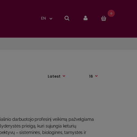
0
0
EN
EN
cialinio darbuotojo profesinį veikimą pažvelgiama
lyderystės prieigą, kuri sujungia keturių
ektyvų – sisteminės, biologinės, tarnystės ir