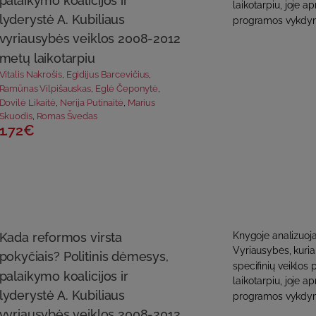
palaikymo koalicijos ir
laikotarpiu, joje
lyderystė A. Kubiliaus
programos vykdyma
vyriausybės veiklos 2008-2012
metų laikotarpiu
Vitalis Nakrošis
,
Egidijus Barcevičius
,
Ramūnas Vilpišauskas
,
Eglė Čeponytė
,
Dovilė Likaitė
,
Nerija Putinaitė
,
Marius
Skuodis
,
Romas Švedas
1.72€
Kada reformos virsta
Knygoje analizuoj
Vyriausybės, kuria
pokyčiais? Politinis dėmesys,
specifinių veiklos
palaikymo koalicijos ir
laikotarpiu, joje
lyderystė A. Kubiliaus
programos vykdyma
vyriausybės veiklos 2008-2012