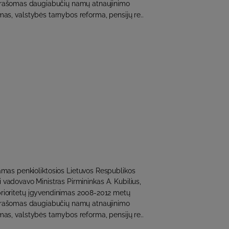
 aprašomas daugiabučių namų atnaujinimo
s, valstybės tarnybos reforma, pensijų re..
amas penkioliktosios Lietuvos Respublikos
i vadovavo Ministras Pirmininkas A. Kubilius,
 prioritetų įgyvendinimas 2008-2012 metų
 aprašomas daugiabučių namų atnaujinimo
s, valstybės tarnybos reforma, pensijų re..