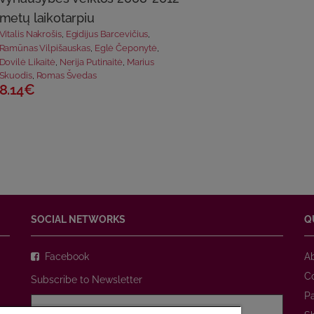
metų laikotarpiu
Vitalis Nakrošis
,
Egidijus Barcevičius
,
Ramūnas Vilpišauskas
,
Eglė Čeponytė
,
Dovilė Likaitė
,
Nerija Putinaitė
,
Marius
Skuodis
,
Romas Švedas
8.14€
SOCIAL NETWORKS
Q
Facebook
A
C
Subscribe to Newsletter
P