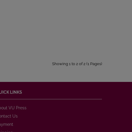
Showing 1 to 2 of 2 (1 Pages)
UICK LINKS
bout VU Press
ontact Us
ayment