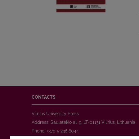
CONTACTS
Vilnius University Press
Address: Saulėtekio al. 9, LT-01131 Vilnius, Lithuania
Phone: +370 5 236 6044