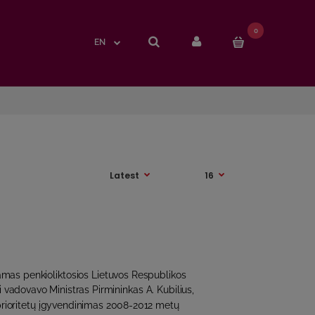
0
0
EN
EN
amas penkioliktosios Lietuvos Respublikos
i vadovavo Ministras Pirmininkas A. Kubilius,
 prioritetų įgyvendinimas 2008-2012 metų