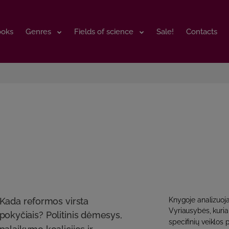
ooks
ooks
Genres
Genres
Fields of science
Fields of science
Sale!
Sale!
Contacts
Contacts
Kada reformos virsta
Knygoje analizuoj
Vyriausybės, kuria
pokyčiais? Politinis dėmesys,
specifinių veiklos