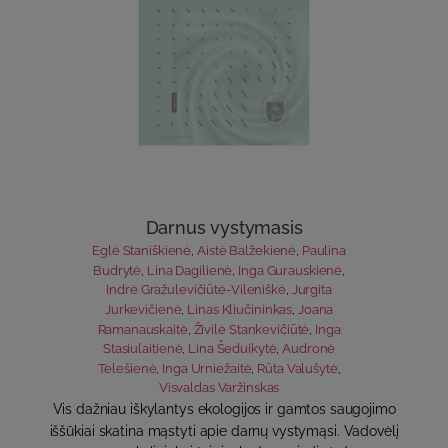
Darnus vystymasis
Eglė Staniškienė
,
Aistė Balžekienė
,
Paulina
Budrytė
,
Lina Dagilienė
,
Inga Gurauskienė
,
Indrė Gražulevičiūtė-Vileniškė
,
Jurgita
Jurkevičienė
,
Linas Kliučininkas
,
Joana
Ramanauskaitė
,
Živilė Stankevičiūtė
,
Inga
Stasiulaitienė
,
Lina Šeduikytė
,
Audronė
Telešienė
,
Inga Urniežaitė
,
Rūta Valušytė
,
Visvaldas Varžinskas
Vis dažniau iškylantys ekologijos ir gamtos saugojimo
iššūkiai skatina mąstyti apie darnų vystymąsi. Vadovėlį