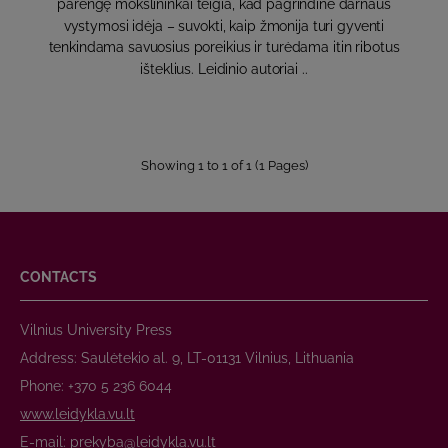
parengę mokslininkai teigia, kad pagrindinė darnaus
vystymosi idėja – suvokti, kaip žmonija turi gyventi
tenkindama savuosius poreikius ir turėdama itin ribotus
išteklius. Leidinio autoriai ..
Showing 1 to 1 of 1 (1 Pages)
CONTACTS
Vilnius University Press
Address: Saulėtekio al. 9, LT-01131 Vilnius, Lithuania
Phone: +370 5 236 6044
www.leidykla.vu.lt
E-mail:
prekyba@leidykla.vu.lt