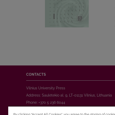
CONTACTS
Vilnius University Press
Address: Saulėtekio al. 9, LT-01131 Vilnius, Lithuania
Phone: +370 5 236 6044
www.leidykla.vu.lt
By clicking “Accept All Cookies”, you agree to the storing of cook