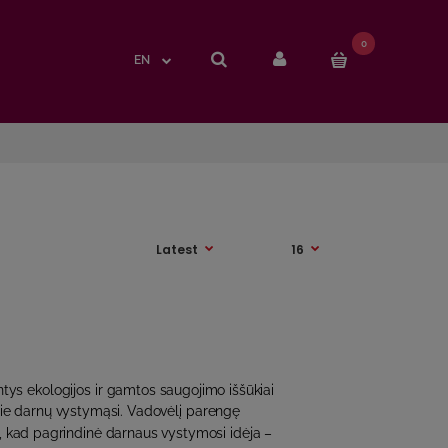
0
0
EN
EN
ntys ekologijos ir gamtos saugojimo iššūkiai
pie darnų vystymąsi. Vadovėlį parengę
a, kad pagrindinė darnaus vystymosi idėja –