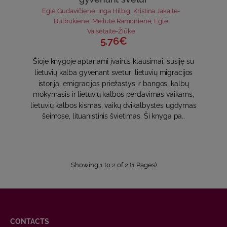
Eglė Gudavičienė
,
Inga Hilbig
,
Kristina Jakaitė-
Bulbukienė
,
Meilutė Ramonienė
,
Eglė
Vaisėtaitė-Žiūkė
5.76€
Šioje knygoje aptariami įvairūs klausimai, susiję su
lietuvių kalba gyvenant svetur: lietuvių migracijos
istorija, emigracijos priežastys ir bangos, kalbų
mokymasis ir lietuvių kalbos perdavimas vaikams,
lietuvių kalbos kismas, vaikų dvikalbystės ugdymas
šeimose, lituanistinis švietimas. Ši knyga pa..
Showing 1 to 2 of 2 (1 Pages)
CONTACTS