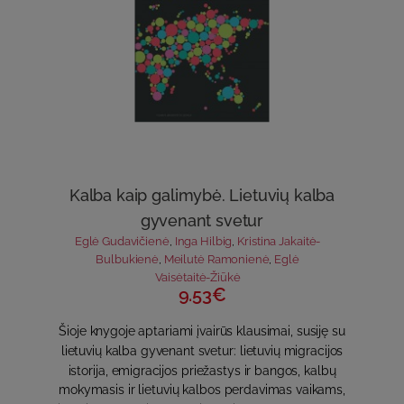
Kalba kaip galimybė. Lietuvių kalba
gyvenant svetur
Eglė Gudavičienė
,
Inga Hilbig
,
Kristina Jakaitė-
Bulbukienė
,
Meilutė Ramonienė
,
Eglė
Vaisėtaitė-Žiūkė
9.53€
Šioje knygoje aptariami įvairūs klausimai, susiję su
lietuvių kalba gyvenant svetur: lietuvių migracijos
istorija, emigracijos priežastys ir bangos, kalbų
mokymasis ir lietuvių kalbos perdavimas vaikams,