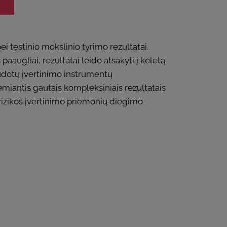
i tęstinio mokslinio tyrimo rezultatai.
aaugliai, rezultatai leido atsakyti į keletą
naudotų įvertinimo instrumentų
miantis gautais kompleksiniais rezultatais
rizikos įvertinimo priemonių diegimo