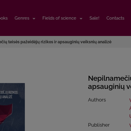
ooks
ooks
Genres
Genres
Fields of science
Fields of science
Sale!
Sale!
Contacts
Contacts
ių teisės pažeidėjų rizikos ir apsauginių veiksnių analizė
Nepilnamečių 
apsauginių v
Authors
Publisher