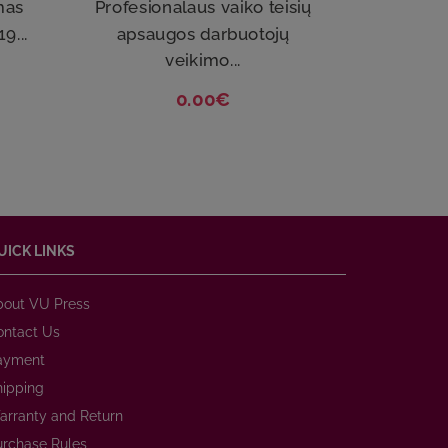
mas
Profesionalaus vaiko teisių
9...
apsaugos darbuotojų
veikimo...
0.00€
UICK LINKS
bout VU Press
ontact Us
ayment
hipping
arranty and Return
urchase Rules