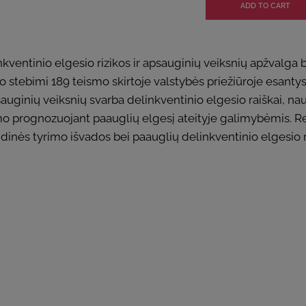
ventinio elgesio rizikos ir apsauginių veiksnių apžvalga be
stebimi 189 teismo skirtoje valstybės priežiūroje esantys p
psauginių veiksnių svarba delinkventinio elgesio raiškai, 
mo prognozuojant paauglių elgesį ateityje galimybėmis. Re
inės tyrimo išvados bei paauglių delinkventinio elgesio 