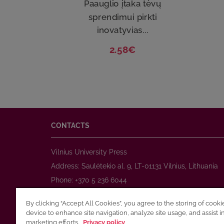
Paauglio įtaka tėvų
sprendimui pirkti
inovatyvias...
2.58€
CONTACTS
Vilnius University Press
Address: Saulėtekio al. 9, LT-01131 Vilnius, Lithuania
Phone: +370 5 236 6044
www.leidykla.vu.lt
By clicking “Accept All Cookies”, you agree to the storing of cook
E-mail:
prekyba@leidykla.vu.lt
device to enhance site navigation, analyze site usage, and assist i
www.journals.vu.lt
marketing efforts.
Privacy policy