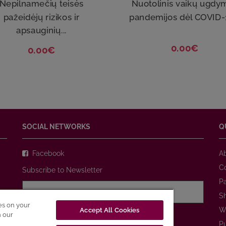
Nepilnamečių teisės
Nuotolinis vaikų ugdy
pažeidėjų rizikos ir
pandemijos dėl COVID-1
apsauginių...
0.00€
0.00€
SOCIAL NETWORKS
Q
Facebook
A
C
Subscribe to Newsletter
P
S
ies on your
W
Accept All Cookies
I agree with
Privacy Policy
n our
P