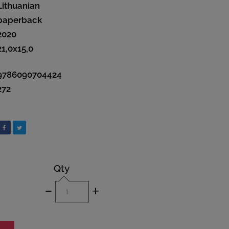
Lithuanian
paperback
2020
21,0x15,0
9786090704424
272
Qty
-
+