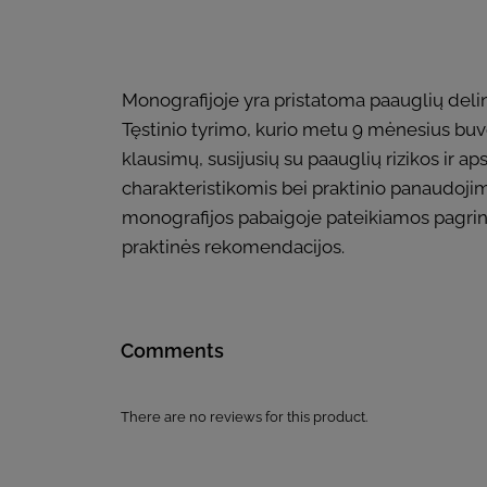
Monografijoje yra pristatoma paauglių delink
Tęstinio tyrimo, kurio metu 9 mėnesius buvo 
klausimų, susijusių su paauglių rizikos ir a
charakteristikomis bei praktinio panaudoji
monografijos pabaigoje pateikiamos pagrind
praktinės rekomendacijos.
Comments
There are no reviews for this product.