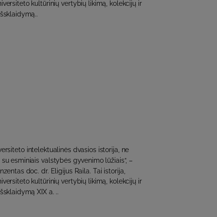
versiteto kultūrinių vertybių likimą, kolekcijų ir
išsklaidymą..
versiteto intelektualinės dvasios istorija, ne
su esminiais valstybės gyvenimo lūžiais“, –
entas doc. dr. Eligijus Raila. Tai istorija,
versiteto kultūrinių vertybių likimą, kolekcijų ir
šsklaidymą XIX a. ..