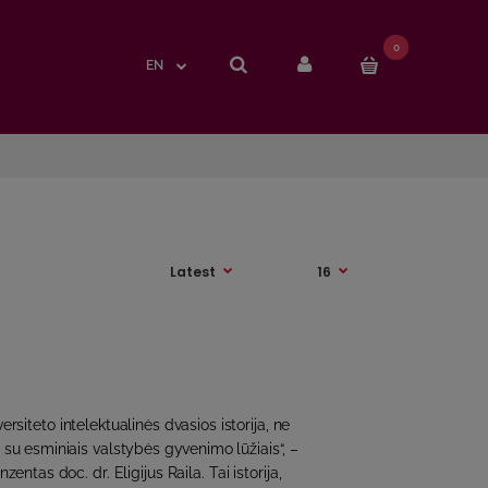
0
0
EN
EN
versiteto intelektualinės dvasios istorija, ne
su esminiais valstybės gyvenimo lūžiais“, –
entas doc. dr. Eligijus Raila. Tai istorija,