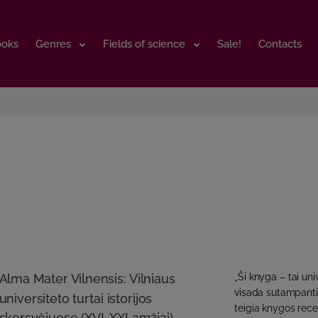
ooks
ooks
Genres
Genres
Fields of science
Fields of science
Sale!
Sale!
Contacts
Contacts
Alma Mater Vilnensis: Vilniaus
„Ši knyga – tai uni
visada sutampanti 
universiteto turtai istorijos
teigia knygos recenz
skersvėjuose (XVI-XXI amžiai)