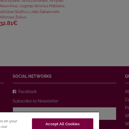
Skurvydaitė
,
Silva Žilinskaitė
,
Arvydas
Pacevičius
,
Vygintas Bronius Pšibilskis
,
Jokūbas Sūdžius
,
Lidija Šabajevaitė
,
Alfonsas Žvilius
32.81€
SOCIAL NETWORKS
Q
Facebook
A
C
Subscribe to Newsletter
P
S
ies on your
W
Accept All Cookies
I agree with
Privacy Policy
n our