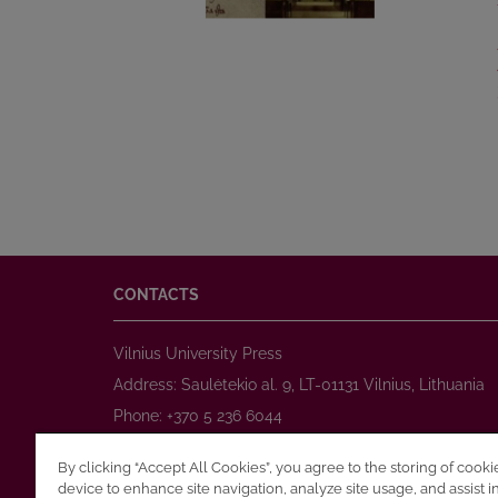
CONTACTS
Vilnius University Press
Address: Saulėtekio al. 9, LT-01131 Vilnius, Lithuania
Phone: +370 5 236 6044
www.leidykla.vu.lt
By clicking “Accept All Cookies”, you agree to the storing of cook
E-mail:
prekyba@leidykla.vu.lt
device to enhance site navigation, analyze site usage, and assist i