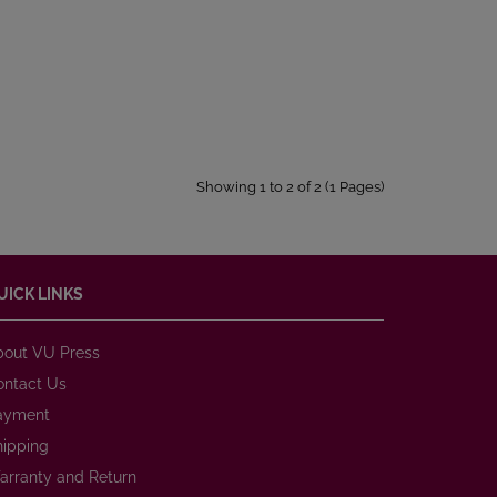
Showing 1 to 2 of 2 (1 Pages)
UICK LINKS
bout VU Press
ontact Us
ayment
hipping
arranty and Return