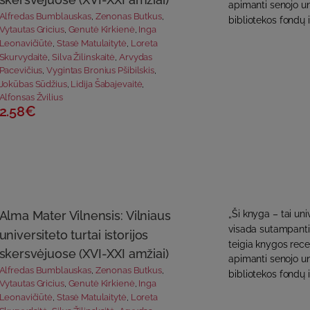
apimanti senojo uni
Alfredas Bumblauskas
,
Zenonas Butkus
,
bibliotekos fondų 
Vytautas Gricius
,
Genutė Kirkienė
,
Inga
Leonavičiūtė
,
Stasė Matulaitytė
,
Loreta
Skurvydaitė
,
Silva Žilinskaitė
,
Arvydas
Pacevičius
,
Vygintas Bronius Pšibilskis
,
Jokūbas Sūdžius
,
Lidija Šabajevaitė
,
Alfonsas Žvilius
2.58€
Alma Mater Vilnensis: Vilniaus
„Ši knyga – tai uni
visada sutampanti 
universiteto turtai istorijos
teigia knygos recenz
skersvėjuose (XVI-XXI amžiai)
apimanti senojo uni
Alfredas Bumblauskas
,
Zenonas Butkus
,
bibliotekos fondų i
Vytautas Gricius
,
Genutė Kirkienė
,
Inga
Leonavičiūtė
,
Stasė Matulaitytė
,
Loreta