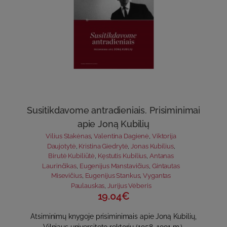
Susitikdavome antradieniais. Prisiminimai
apie Joną Kubilių
Vilius Stakėnas
,
Valentina Dagienė
,
Viktorija
Daujotytė
,
Kristina Giedrytė
,
Jonas Kubilius
,
Birutė Kubiliūtė
,
Kęstutis Kubilius
,
Antanas
Laurinčikas
,
Eugenijus Manstavičius
,
Gintautas
Misevičius
,
Eugenijus Stankus
,
Vygantas
Paulauskas
,
Jurijus Vėberis
19.04€
Atsiminimų knygoje prisiminimais apie Joną Kubilių,