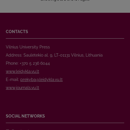
CONTACTS
Vilnius University Press
Address: Saulėtekio al. 9, LT-01131 Vilnius, Lithuania
Phone: +370 5 236 6044
www.leidykla.vu.lt
E-mail:
prekyba@leidykla.vu.lt
www.journals.vu.lt
SOCIAL NETWORKS