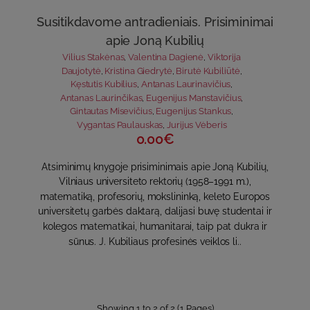
Susitikdavome antradieniais. Prisiminimai
apie Joną Kubilių
Vilius Stakėnas
,
Valentina Dagienė
,
Viktorija
Daujotytė
,
Kristina Giedrytė
,
Birutė Kubiliūtė
,
Kęstutis Kubilius
,
Antanas Laurinavičius
,
Antanas Laurinčikas
,
Eugenijus Manstavičius
,
Gintautas Misevičius
,
Eugenijus Stankus
,
Vygantas Paulauskas
,
Jurijus Vėberis
0.00€
Atsiminimų knygoje prisiminimais apie Joną Kubilių,
Vilniaus universiteto rektorių (1958–1991 m.),
matematiką, profesorių, mokslininką, keleto Europos
universitetų garbės daktarą, dalijasi buvę studentai ir
kolegos matematikai, humanitarai, taip pat dukra ir
sūnus. J. Kubiliaus profesinės veiklos li..
Showing 1 to 2 of 2 (1 Pages)