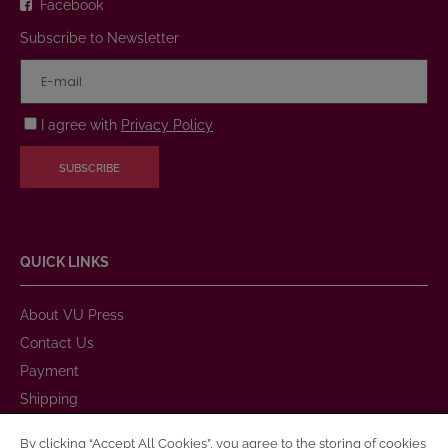
Facebook
Subscribe to Newsletter
I agree with
Privacy Policy
SUBSCRIBE
QUICK LINKS
About VU Press
Contact Us
Payment
Shipping
Warranty and Return
By clicking “Accept All Cookies”, you agree to the storing of cookies