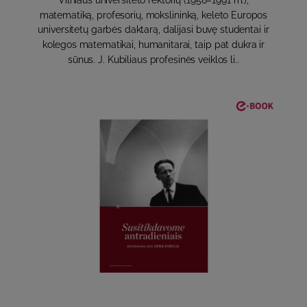
Vilniaus universiteto rektorių (1958–1991 m.),
matematiką, profesorių, mokslininką, keleto Europos
universitetų garbės daktarą, dalijasi buvę studentai ir
kolegos matematikai, humanitarai, taip pat dukra ir
sūnus. J. Kubiliaus profesinės veiklos li..