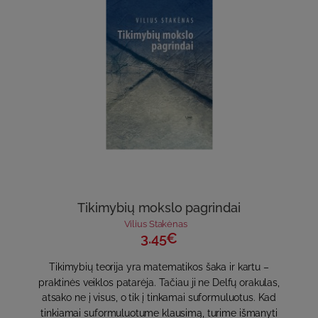
Tikimybių mokslo pagrindai
Vilius Stakėnas
3.45€
Tikimybių teorija yra matematikos šaka ir kartu –
praktinės veiklos patarėja. Tačiau ji ne Delfų orakulas,
atsako ne į visus, o tik į tinkamai suformuluotus. Kad
tinkiamai suformuluotume klausimą, turime išmanyti