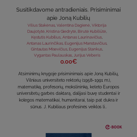
Susitikdavome antradieniais. Prisiminimai
apie Joną Kubilių
Vilius Stakėnas
,
Valentina Dagienė
,
Viktorija
Daujotytė
,
Kristina Giedrytė
,
Birutė Kubiliūtė
,
Kęstutis Kubilius
,
Antanas Laurinavičius
,
Antanas Laurinčikas
,
Eugenijus Manstavičius
,
Gintautas Misevičius
,
Eugenijus Stankus
,
Vygantas Paulauskas
,
Jurijus Vėberis
0.00€
Atsiminimų knygoje prisiminimais apie Joną Kubilių,
Vilniaus universiteto rektorių (1958–1991 m.),
matematiką, profesorių, mokslininką, keleto Europos
universitetų garbės daktarą, dalijasi buvę studentai ir
kolegos matematikai, humanitarai, taip pat dukra ir
sūnus. J. Kubiliaus profesinės veiklos li..