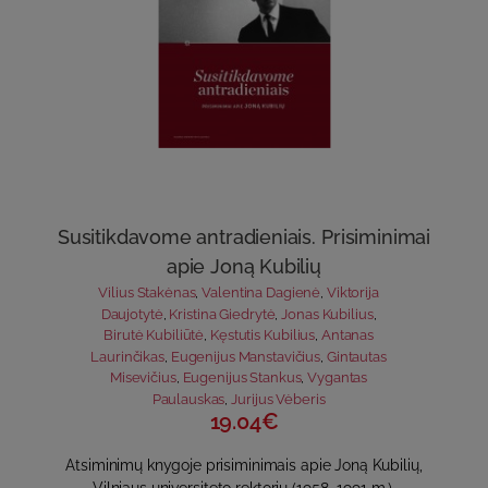
Susitikdavome antradieniais. Prisiminimai
apie Joną Kubilių
Vilius Stakėnas
,
Valentina Dagienė
,
Viktorija
Daujotytė
,
Kristina Giedrytė
,
Jonas Kubilius
,
Birutė Kubiliūtė
,
Kęstutis Kubilius
,
Antanas
Laurinčikas
,
Eugenijus Manstavičius
,
Gintautas
Misevičius
,
Eugenijus Stankus
,
Vygantas
Paulauskas
,
Jurijus Vėberis
19.04€
Atsiminimų knygoje prisiminimais apie Joną Kubilių,