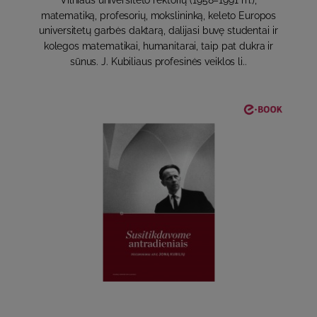
Vilniaus universiteto rektorių (1958–1991 m.),
matematiką, profesorių, mokslininką, keleto Europos
universitetų garbės daktarą, dalijasi buvę studentai ir
kolegos matematikai, humanitarai, taip pat dukra ir
sūnus. J. Kubiliaus profesinės veiklos li..