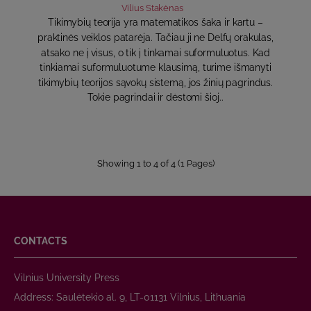
Vilius Stakėnas
Tikimybių teorija yra matematikos šaka ir kartu –
praktinės veiklos patarėja. Tačiau ji ne Delfų orakulas,
atsako ne į visus, o tik į tinkamai suformuluotus. Kad
tinkiamai suformuluotume klausimą, turime išmanyti
tikimybių teorijos sąvokų sistemą, jos žinių pagrindus.
Tokie pagrindai ir dėstomi šioj..
Showing 1 to 4 of 4 (1 Pages)
CONTACTS
Vilnius University Press
Address: Saulėtekio al. 9, LT-01131 Vilnius, Lithuania