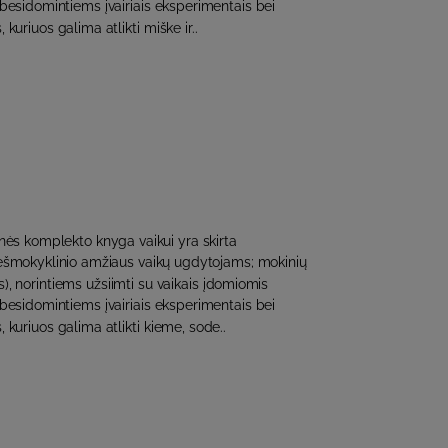
 besidomintiems įvairiais eksperimentais bei
 kuriuos galima atlikti miške ir..
ės komplekto knyga vaikui yra skirta
riešmokyklinio amžiaus vaikų ugdytojams; mokinių
, norintiems užsiimti su vaikais įdomiomis
 besidomintiems įvairiais eksperimentais bei
, kuriuos galima atlikti kieme, sode..