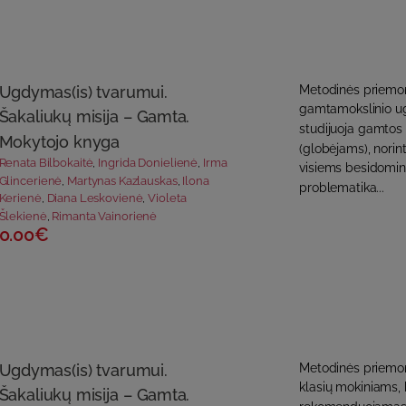
Ugdymas(is) tvarumui.
Metodinės priemon
gamtamokslinio u
Šakaliukų misija – Gamta.
studijuoja gamtos
Mokytojo knyga
(globėjams), norin
Renata Bilbokaitė
,
Ingrida Donielienė
,
Irma
visiems besidomin
Glincerienė
,
Martynas Kazlauskas
,
Ilona
problematika...
Kerienė
,
Diana Leskovienė
,
Violeta
Šlekienė
,
Rimanta Vainorienė
0.00€
Ugdymas(is) tvarumui.
Metodinės priemon
klasių mokiniams, 
Šakaliukų misija – Gamta.