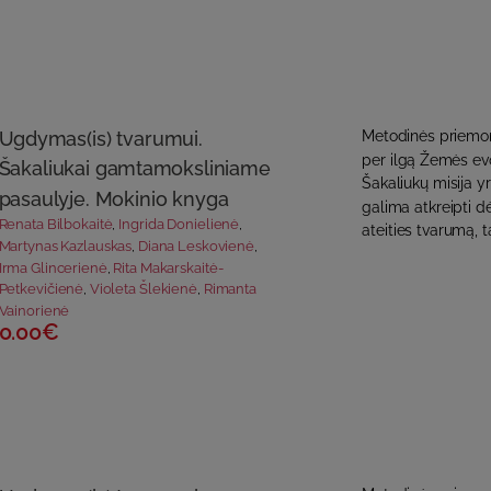
Ugdymas(is) tvarumui.
Metodinės priemonė
per ilgą Žemės evo
Šakaliukai gamtamoksliniame
Šakaliukų misija yr
pasaulyje. Mokinio knyga
galima atkreipti d
Renata Bilbokaitė
,
Ingrida Donielienė
,
ateities tvarumą, t
Martynas Kazlauskas
,
Diana Leskovienė
,
Irma Glincerienė
,
Rita Makarskaitė-
Petkevičienė
,
Violeta Šlekienė
,
Rimanta
Vainorienė
0.00€