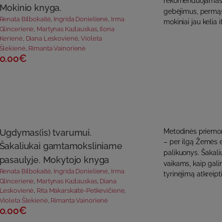
rekomenduojamas užd
Mokinio knyga.
gebėjimus, permąst
Renata Bilbokaitė
,
Ingrida Donielienė
,
Irma
mokiniai jau kelia 
Glincerienė
,
Martynas Kazlauskas
,
Ilona
Kerienė
,
Diana Leskovienė
,
Violeta
Šlekienė
,
Rimanta Vainorienė
0.00€
Ugdymas(is) tvarumui.
Metodinės priemonė
– per ilgą Žemės e
Šakaliukai gamtamoksliniame
palikuonys. Šakaliu
pasaulyje. Mokytojo knyga
vaikams, kaip gali
Renata Bilbokaitė
,
Ingrida Donielienė
,
Irma
tyrinėjimą atkreipt
Glincerienė
,
Martynas Kazlauskas
,
Diana
Leskovienė
,
Rita Makarskaitė-Petkevičienė
,
Violeta Šlekienė
,
Rimanta Vainorienė
0.00€