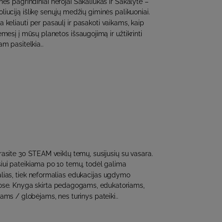
s pagrindiniai herojai Šakaliukas ir Šakalytė –
liuciją išlikę senųjų medžių giminės palikuoniai.
a keliauti per pasaulį ir pasakoti vaikams, kaip
ėmesį į mūsų planetos išsaugojimą ir užtikrinti
am pasitelkia..
asite 30 STEAM veiklų temų, susijusių su vasara.
ui pateikiama po 10 temų, todėl galima
alias, tiek neformalias edukacijas ugdymo
ose. Knyga skirta pedagogams, edukatoriams,
iams / globėjams, nes turinys pateiki..