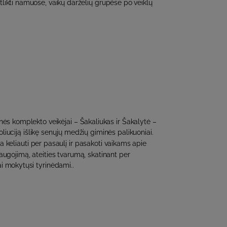
likti namuose, vaikų darželių grupėse po veiklų
ės komplekto veikėjai – Šakaliukas ir Šakalytė –
liuciją išlikę senųjų medžių giminės palikuoniai.
a keliauti per pasaulį ir pasakoti vaikams apie
ugojimą, ateities tvarumą, skatinant per
ai mokytųsi tyrinėdami..