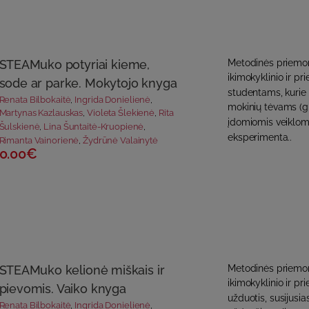
STEAMuko potyriai kieme,
Metodinės priemon
ikimokyklinio ir p
sode ar parke. Mokytojo knyga
studentams, kurie
Renata Bilbokaitė
,
Ingrida Donielienė
,
mokinių tėvams (gl
Martynas Kazlauskas
,
Violeta Šlekienė
,
Rita
įdomiomis veiklomi
Šulskienė
,
Lina Šuntaitė-Kruopienė
,
eksperimenta..
Rimanta Vainorienė
,
Žydrūnė Valainytė
0.00€
STEAMuko kelionė miškais ir
Metodinės priemon
ikimokyklinio ir p
pievomis. Vaiko knyga
užduotis, susijusia
Renata Bilbokaitė
,
Ingrida Donielienė
,