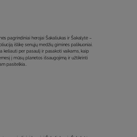
s pagrindiniai herojai Šakaliukas ir Šakalytė –
liuciją išlikę senųjų medžių giminės palikuoniai.
a keliauti per pasaulį ir pasakoti vaikams, kaip
ėmesį į mūsų planetos išsaugojimą ir užtikrinti
am pasitelkia..