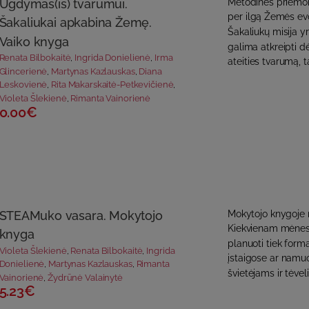
Ugdymas(is) tvarumui.
Metodinės priemonė
per ilgą Žemės evo
Šakaliukai apkabina Žemę.
Šakaliukų misija yr
Vaiko knyga
galima atkreipti d
Renata Bilbokaitė
,
Ingrida Donielienė
,
Irma
ateities tvarumą, t
Glincerienė
,
Martynas Kazlauskas
,
Diana
Leskovienė
,
Rita Makarskaitė-Petkevičienė
,
Violeta Šlekienė
,
Rimanta Vainorienė
0.00€
STEAMuko vasara. Mokytojo
Mokytojo knygoje r
Kiekvienam mėnesi
knyga
planuoti tiek form
Violeta Šlekienė
,
Renata Bilbokaitė
,
Ingrida
įstaigose ar namu
Donielienė
,
Martynas Kazlauskas
,
Rimanta
švietėjams ir tėvel
Vainorienė
,
Žydrūnė Valainytė
5.23€