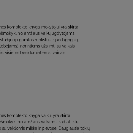
ės komplekto knyga mokytojui yra skirta
riešmokyklinio amžiaus vaikų ugdytojams;
 studijuoja gamtos mokslus ir pedagogiką;
obėjams), norintiems užsiimti su vaikais
s; visiems besidomintiems įvairiais
ės komplekto knyga vaikui yra skirta
riešmokyklinio amžiaus vaikams, kad atliktų
s su veiklomis miške ir pievose. Daugiausia tokių