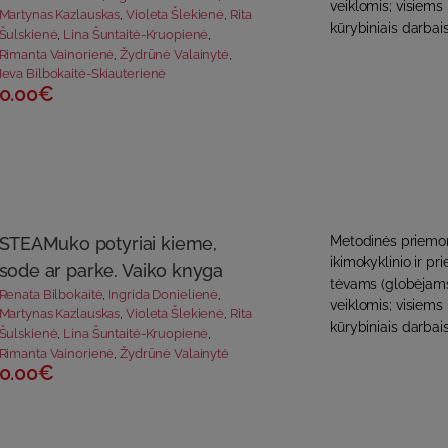
veiklomis; visiems
Martynas Kazlauskas
,
Violeta Šlekienė
,
Rita
kūrybiniais darbais,
Šulskienė
,
Lina Šuntaitė-Kruopienė
,
Rimanta Vainorienė
,
Žydrūnė Valainytė
,
Ieva Bilbokaitė-Skiauterienė
0.00€
STEAMuko potyriai kieme,
Metodinės priemon
ikimokyklinio ir p
sode ar parke. Vaiko knyga
tėvams (globėjams)
Renata Bilbokaitė
,
Ingrida Donielienė
,
veiklomis; visiems
Martynas Kazlauskas
,
Violeta Šlekienė
,
Rita
kūrybiniais darbais
Šulskienė
,
Lina Šuntaitė-Kruopienė
,
Rimanta Vainorienė
,
Žydrūnė Valainytė
0.00€