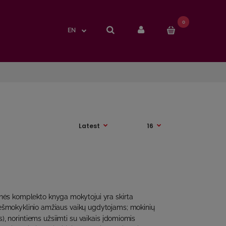
0
0
EN
EN
ės komplekto knyga mokytojui yra skirta
riešmokyklinio amžiaus vaikų ugdytojams; mokinių
, norintiems užsiimti su vaikais įdomiomis