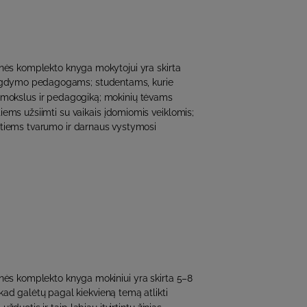
ės komplekto knyga mokytojui yra skirta
gdymo pedagogams; studentams, kurie
 mokslus ir pedagogiką; mokinių tėvams
tiems užsiimti su vaikais įdomiomis veiklomis;
tiems tvarumo ir darnaus vystymosi
ės komplekto knyga mokiniui yra skirta 5–8
kad galėtų pagal kiekvieną temą atlikti