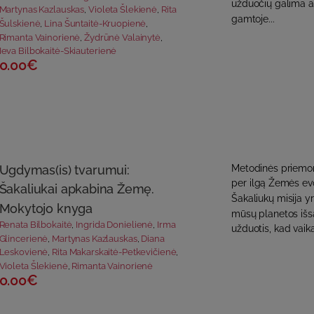
užduočių galima at
Martynas Kazlauskas
,
Violeta Šlekienė
,
Rita
gamtoje...
Šulskienė
,
Lina Šuntaitė-Kruopienė
,
Rimanta Vainorienė
,
Žydrūnė Valainytė
,
Ieva Bilbokaitė-Skiauterienė
0.00€
Ugdymas(is) tvarumui:
Metodinės priemon
per ilgą Žemės evo
Šakaliukai apkabina Žemę.
Šakaliukų misija yr
Mokytojo knyga
mūsų planetos išsa
Renata Bilbokaitė
,
Ingrida Donielienė
,
Irma
užduotis, kad vaik
Glincerienė
,
Martynas Kazlauskas
,
Diana
Leskovienė
,
Rita Makarskaitė-Petkevičienė
,
Violeta Šlekienė
,
Rimanta Vainorienė
0.00€