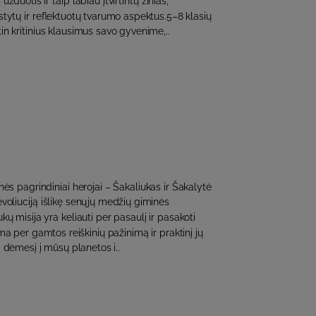
uotis ir taip labiau įtvirtintų žinias,
ytų ir reflektuotų tvarumo aspektus.5–8 klasių
itin kritinius klausimus savo gyvenime,..
s pagrindiniai herojai – Šakaliukas ir Šakalytė
voliuciją išlikę senųjų medžių giminės
kų misija yra keliauti per pasaulį ir pasakoti
ma per gamtos reiškinių pažinimą ir praktinį jų
i dėmesį į mūsų planetos i..