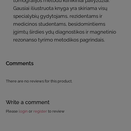
tomografijos metodu klinikiniai pavyzdžiai.
Gausiai iliustruota knyga yra skiriama visų
specialybių gydytojams, rezidentams ir
medicinos studentams, besidomintiems
įgimtų širdies ydų diagnostikos ir magnetinio
rezonanso tyrimo metodikos pagrindais.
Comments
There are no reviews for this product.
Write a comment
Please
login
or
register
to review