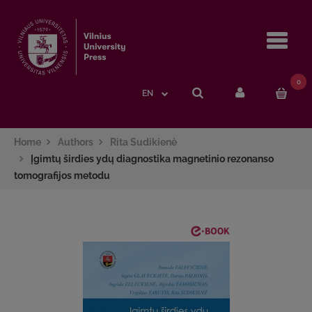
Navi
0
EN
Home
Authors
Rita Sudikienė
Įgimtų širdies ydų diagnostika magnetinio rezonanso
tomografijos metodu