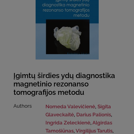
Įgimtų širdies ydų diagnostika
magnetinio rezonanso
tomografijos metodu
Authors
Nomeda Valevičienė
,
Sigita
Glaveckaitė
,
Darius Palionis
,
Ingrida Zeleckienė
,
Algirdas
Tamošiūnas
,
Virgilijus Tarutis
,