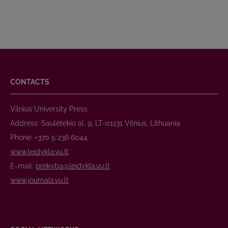
CONTACTS
Vilnius University Press
Address: Saulėtekio al. 9, LT-01131 Vilnius, Lithuania
Phone: +370 5 236 6044
www.leidykla.vu.lt
E-mail:
prekyba@leidykla.vu.lt
www.journals.vu.lt