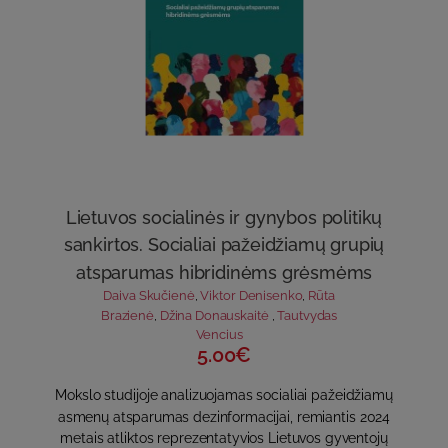
Lietuvos socialinės ir gynybos politikų
sankirtos. Socialiai pažeidžiamų grupių
atsparumas hibridinėms grėsmėms
Daiva Skučienė
,
Viktor Denisenko
,
Rūta
Brazienė
,
Džina Donauskaitė
,
Tautvydas
Vencius
5.00€
Mokslo studijoje analizuojamas socialiai pažeidžiamų
asmenų atsparumas dezinformacijai, remiantis 2024
metais atliktos reprezentatyvios Lietuvos gyventojų