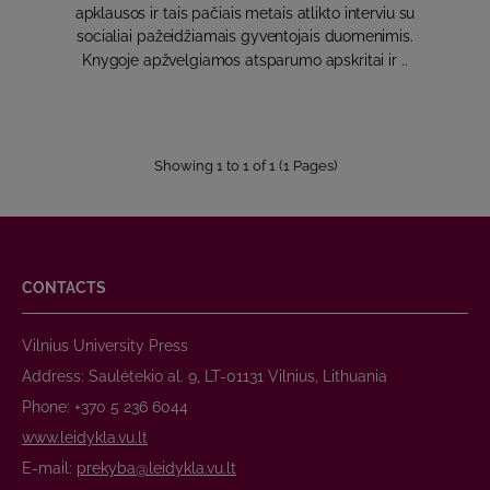
apklausos ir tais pačiais metais atlikto interviu su
socialiai pažeidžiamais gyventojais duomenimis.
Knygoje apžvelgiamos atsparumo apskritai ir ..
Showing 1 to 1 of 1 (1 Pages)
CONTACTS
Vilnius University Press
Address: Saulėtekio al. 9, LT-01131 Vilnius, Lithuania
Phone: +370 5 236 6044
www.leidykla.vu.lt
E-mail:
prekyba@leidykla.vu.lt