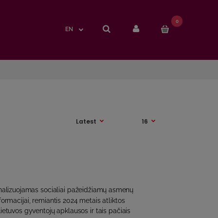
0
0
EN
EN
analizuojamas socialiai pažeidžiamų asmenų
rmacijai, remiantis 2024 metais atliktos
ietuvos gyventojų apklausos ir tais pačiais