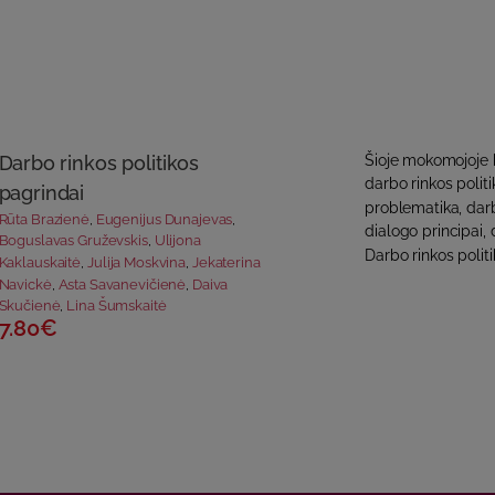
Darbo rinkos politikos
Šioje mokomojoje k
darbo rinkos poli
pagrindai
problematika, darb
Rūta Brazienė
,
Eugenijus Dunajevas
,
dialogo principai, 
Boguslavas Gruževskis
,
Ulijona
Darbo rinkos politi
Kaklauskaitė
,
Julija Moskvina
,
Jekaterina
Navickė
,
Asta Savanevičienė
,
Daiva
Skučienė
,
Lina Šumskaitė
7.80€