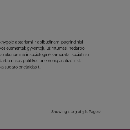
nygoje aptariami ir apibūdinami pagrindiniai
tikos elementai: gyventojų užimtumas, nedarbo
o ekonominė ir sociologinė samprata, socialinio
darbo rinkos politikos priemonių analizė ir kt.
ka sudaro prielaidas t..
Showing 1 to 3 of 3 (1 Pages)