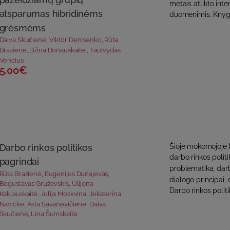
metais atlikto inte
atsparumas hibridinėms
duomenimis. Knygo
grėsmėms
Daiva Skučienė
,
Viktor Denisenko
,
Rūta
Brazienė
,
Džina Donauskaitė
,
Tautvydas
Vencius
5.00€
Darbo rinkos politikos
Šioje mokomojoje k
darbo rinkos poli
pagrindai
problematika, darb
Rūta Brazienė
,
Eugenijus Dunajevas
,
dialogo principai, 
Boguslavas Gruževskis
,
Ulijona
Darbo rinkos politi
Kaklauskaitė
,
Julija Moskvina
,
Jekaterina
Navickė
,
Asta Savanevičienė
,
Daiva
Skučienė
,
Lina Šumskaitė