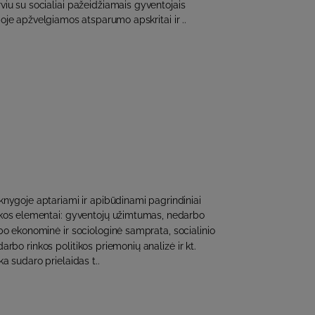
rviu su socialiai pažeidžiamais gyventojais
je apžvelgiamos atsparumo apskritai ir ..
nygoje aptariami ir apibūdinami pagrindiniai
tikos elementai: gyventojų užimtumas, nedarbo
o ekonominė ir sociologinė samprata, socialinio
darbo rinkos politikos priemonių analizė ir kt.
ka sudaro prielaidas t..