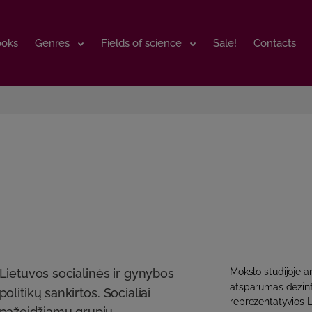
ooks
ooks
Genres
Genres
Fields of science
Fields of science
Sale!
Sale!
Contacts
Contacts
Lietuvos socialinės ir gynybos
Mokslo studijoje 
atsparumas dezinfo
politikų sankirtos. Socialiai
reprezentatyvios L
pažeidžiamų grupių